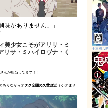
興味がありません。」
！
ィ美少女こそがアリサ・ミ
十三機兵
アリサ・ミハイロヴナ・く
さんが担当してます！！
。」
でありながら
オタク全開の久世政近
（くぜ まさ