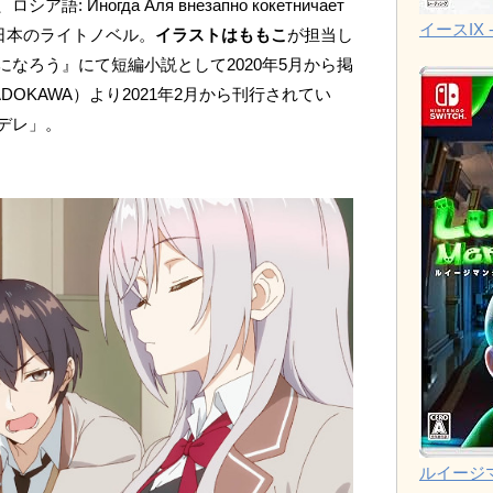
Иногда Аля внезапно кокетничает
イースIX -
日本のライトノベル。
イラストはももこ
が担当し
なろう』にて短編小説として2020年5月から掲
OKAWA）より2021年2月から刊行されてい
デレ」。
ルイージ