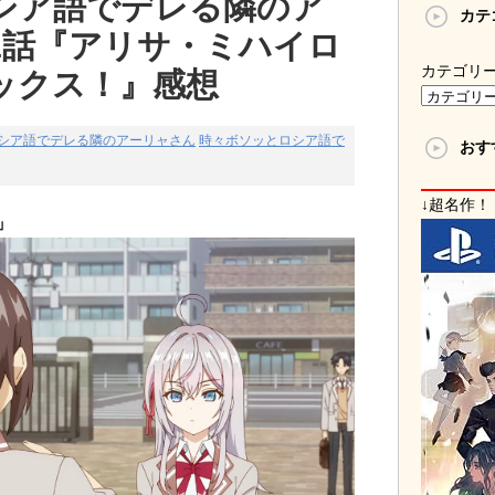
シア語でデレる隣のア
カテ
1話『アリサ・ミハイロ
カテゴリ
ックス！』感想
シア語でデレる隣のアーリャさん
時々ボソッとロシア語で
おす
↓超名作！
」