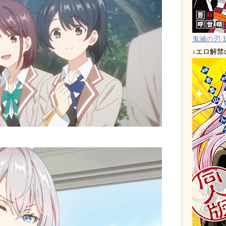
鬼滅の刃 1
↓エロ解