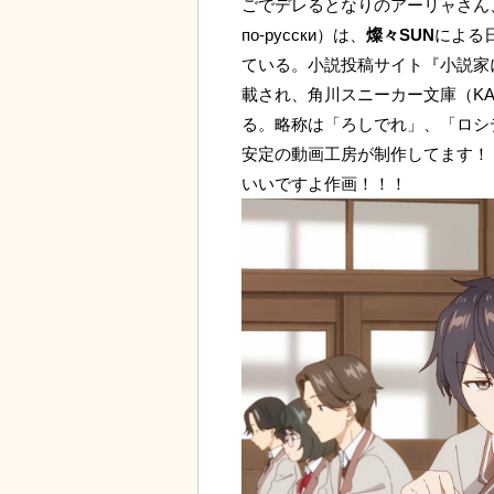
ごでデレるとなりのアーリャさん、ロシア語: 
по-русски）は、
燦々SUN
による
ている。小説投稿サイト『小説家に
載され、角川スニーカー文庫（KAD
る。略称は「ろしでれ」、「ロシ
安定の動画工房が制作してます！
いいですよ作画！！！