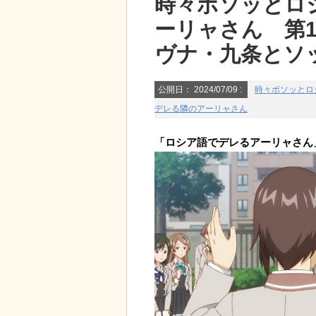
時々ボソッとロ
ーリャさん 第
ヴナ・九条とソ
公開日：
2024/07/09
:
時々ボソッとロ
デレる隣のアーリャさん
「ロシア語でデレるアーリャさん