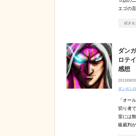
５話のニ
エゴの
続きを
ダンガ
ロテ
感想
2013/08/3
ダンガン
「オール
切り者で
室には散
級裁判が