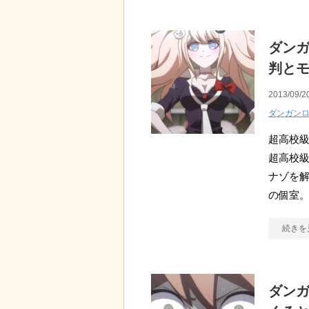
ダン
判と
2013/09/2
ダンガン
超高校級
超高校級
ナゾを解
の個室。
続きを
ダンガ