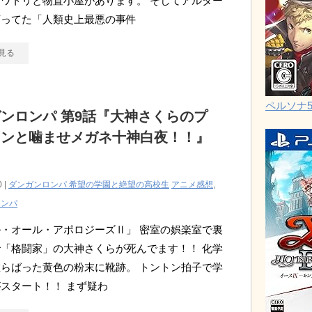
ワトリと物置小屋があります。 そしてアルター
言ってた「人類史上最悪の事件
見る
ペルソナ
ンロンパ 第9話『大神さくらのプ
インと噛ませメガネ十神白夜！！』
0 |
ダンガンロンパ 希望の学園と絶望の高校生
アニメ感想
,
ロンパ
・オール・アポロジーズⅡ」 密室の娯楽室で裏
「格闘家」の大神さくらが死んでます！！ 化学
らばった黄色の粉末に靴跡。 トントン拍子で学
スタート！！ まず疑わ