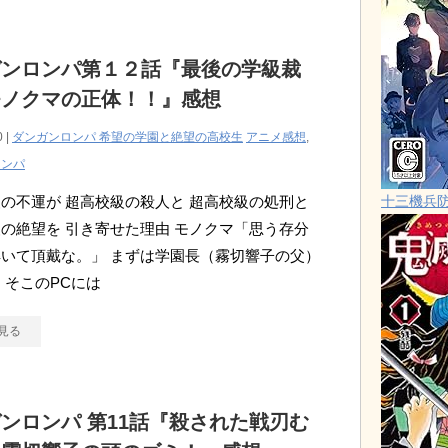
ガンロンパ第１２話『最後の学級裁
モノクマの正体！！』感想
0 |
ダンガンロンパ 希望の学園と絶望の高校生
アニメ感想
,
ロンパ
の不運が 超高校級の殺人と 超高校級の処刑と
十三機兵
の絶望を 引き寄せた理由 モノクマ「思う存分
いて頂戴な。」 まずは学園長（霧切響子の父）
 そこのPCには
見る
ンロンパ 第11話『殺された戦刃む