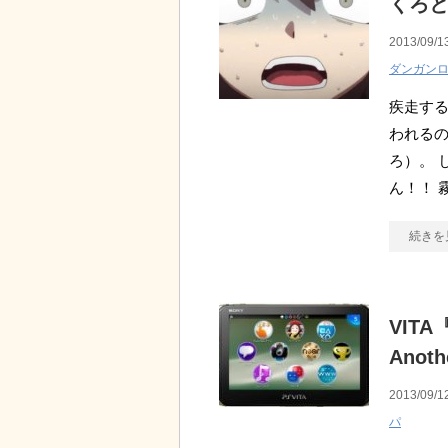
くろ
2013/09/1
ダンガン
疾走する
われるの
ろ）。 
ん！！ 
続きを
VIT
Anot
2013/09/1
パ