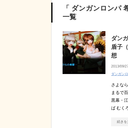
「 ダンガンロンパ 
一覧
ダン
盾子（
想
2013/09/2
ダンガン
さよなら
まるで
黒幕・江
ば むく
続きを