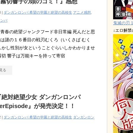
と霧切響子の頭のゴミ！』感想
3 |
ダンガンロンパ 希望の学園と絶望の高校生
アニメ感想
,
ロンパ
鬼滅の刃 1
↓エロ解
青春の絶望ジャンクフード非日常編 死んだと思
は謎の１６番目の戦刃むくろ（いくさば むく
しかし性別が女ということぐらいしかわかりませ
霧切 響子は万能キーを持って寄宿
見る
A『絶対絶望少女 ダンガンロンパ
herEpisode』が発売決定！！
2 |
ダンガンロンパ 希望の学園と絶望の高校生
ダンガンロン