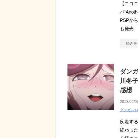
【ニコニ
パ Ano
PSPか
も発売
続きを
ダンガ
川冬
感想
2013/09/0
ダンガン
疾走する
終わった