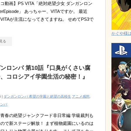
コ動画】PS VITA「絶対絶望少女 ダンガンロン
therEpisode」 あっちゃー、VITAですか。 最近
らVITAが主流になってきてますね。 せめてPS3で
かぐや様は告
見る
ンロンパ 第10話『口臭がくさい腐
子、コロシアイ学園生活の秘密！』
6 |
ダンガンロンパ 希望の学園と絶望の高校生
アニメ感想
,
ロンパ
青春の絶望ジャンクフード非日常編 学級裁判も
ので新ステージ解放！ まず植物庭園にいるのは