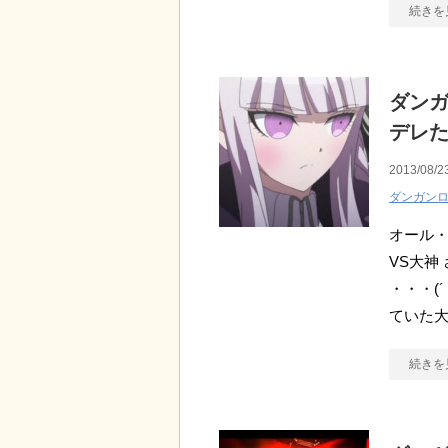
続きを
ダンガ
デレ
2013/08/2
ダンガン
オール・
VS大神
・・・(
ていた大
続きを