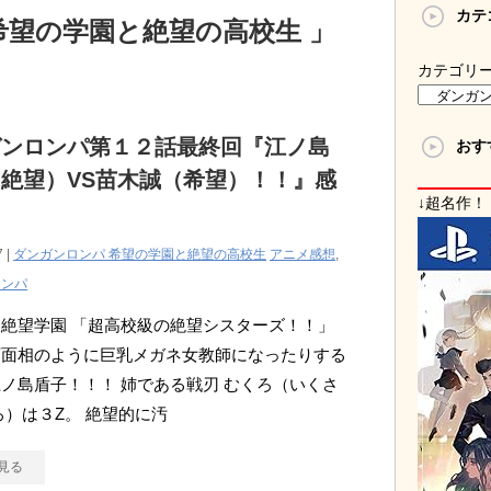
カテ
希望の学園と絶望の高校生 」
カテゴリ
ガンロンパ第１２話最終回『江ノ島
おす
絶望）VS苗木誠（希望）！！』感
↓超名作！
7 |
ダンガンロンパ 希望の学園と絶望の高校生
アニメ感想
,
ロンパ
絶望学園 「超高校級の絶望シスターズ！！」
百面相のように巨乳メガネ女教師になったりする
ノ島盾子！！！ 姉である戦刃 むくろ（いくさ
ろ）は３Z。 絶望的に汚
見る