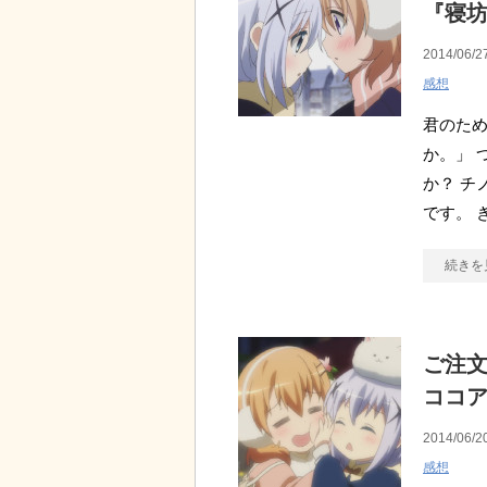
『寝
2014/06/2
感想
君のため
か。」 
か？ チ
です。 
続きを
ご注文
ココ
2014/06/2
感想