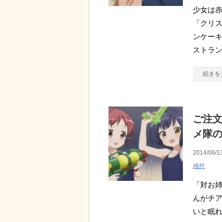
少女は
「クリス
ンケーキ
ストラン
続きを
ご注文
メ隊
2014/06/1
感想
「対お姉
んがチア
いと眠れ