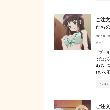
ご注文
たち
2014/05/3
感想
「プール
けただろ
えば水着
おいて
続きを
ご注文