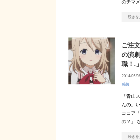
のチマメ
続きを
ご注文
の演
職！.
2014/06/0
感想
「青山ス
んの。
ココア
の？」 
続きを