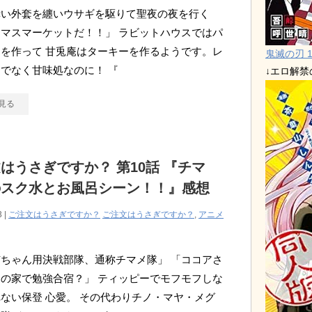
赤い外套を纏いウサギを駆りて聖夜の夜を行く
マスマーケットだ！！」 ラビットハウスではパ
を作って 甘兎庵はターキーを作るようです。レ
鬼滅の刃 1
でなく甘味処なのに！ 『
↓エロ解
見る
はうさぎですか？ 第10話 『チマ
のスク水とお風呂シーン！！』感想
3 |
ご注文はうさぎですか？
ご注文はうさぎですか？
,
アニメ
ちゃん用決戦部隊、通称チマメ隊」 「ココアさ
の家で勉強合宿？」 ティッピーでモフモフしな
ない保登 心愛。 その代わりチノ・マヤ・メグ