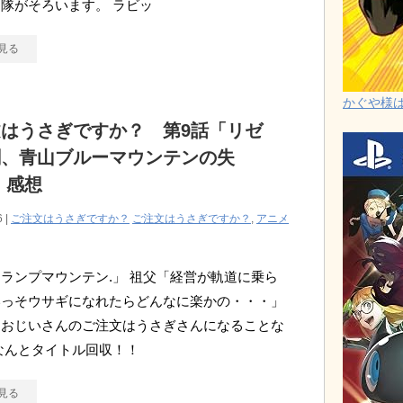
隊がそろいます。 ラビッ
見る
かぐや様は告
はうさぎですか？ 第9話「リゼ
劇、青山ブルーマウンテンの失
」感想
6 |
ご注文はうさぎですか？
ご注文はうさぎですか？
,
アニメ
ランプマウンテン.」 祖父「経営が軌道に乗ら
いっそウサギになれたらどんなに楽かの・・・」
「おじいさんのご注文はうさぎさんになることな
なんとタイトル回収！！
見る