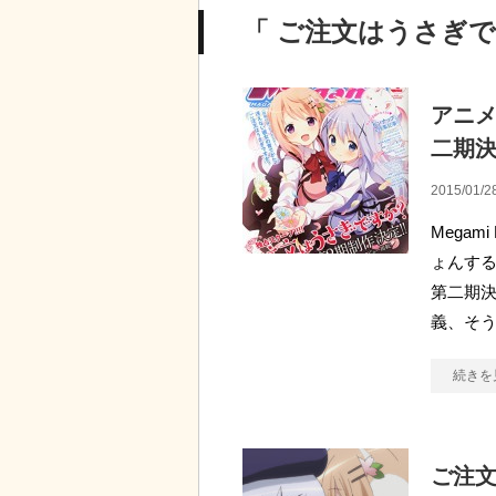
「 ご注文はうさぎで
アニ
二期
2015/01/2
Megam
ょんする
第二期決
義、そ
続きを
ご注文