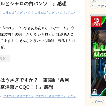
ズルとシャロの白パンツ！』感想
イースIX -
3 |
ご注文はうさぎですか？
ご注文はうさぎですか？
,
アニメ
 Me Sister.」 「いやぁあああ来ないでー！！」 ウ
症の桐間 紗路（きりま シャロ）が 淫獣あんこ
てます！！ そんなときいつも助けに来るミリオ
リゼ。
見る
はうさぎですか？ 第6話『条河
奈津恵とCQC！！』感想
6 |
ご注文はうさぎですか？
ご注文はうさぎですか？
,
アニメ
ルイージ