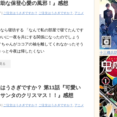
坊助な保登心愛の風邪！』感想
7 |
ご注文はうさぎですか？
ご注文はうさぎですか？
,
アニメ
なら寝坊する 「なんで私の部屋で寝てたんです
ついに一夜を共にする関係になったのでしょう
ノちゃんがココアの袖を離してくれなかったそう
きっと今夜は帰したくない
十三機兵
見る
はうさぎですか？ 第11話『可愛い
アサンタのクリスマス！！』感想
0 |
ご注文はうさぎですか？
ご注文はうさぎですか？
,
アニメ