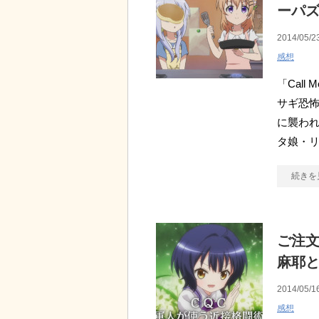
ーパ
2014/05/2
感想
「Call
サギ恐怖
に襲われ
タ娘・
続きを
ご注文
麻耶と
2014/05/1
感想