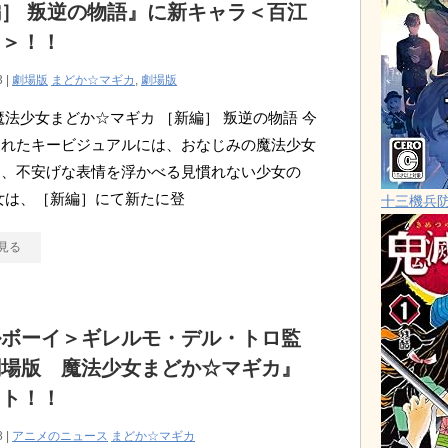
］ 叛逆の物語』に新キャラ＜百江
さ＞！！
3 |
劇場版
まどか☆マギカ
,
劇場版
魔法少女まどか☆マギカ ［新編］ 叛逆の物語 今
されたキービジュアルには、おなじみの魔法少女
り、不安げな表情を浮かべる見慣れない少女の
女は、［新編］にて新たに登
十三機兵
見る
ルボーイ＞ギレルモ・デル・トロ監
劇場版 魔法少女まどか☆マギカ』
ット！！
8 |
アニメのニュース
まどか☆マギカ