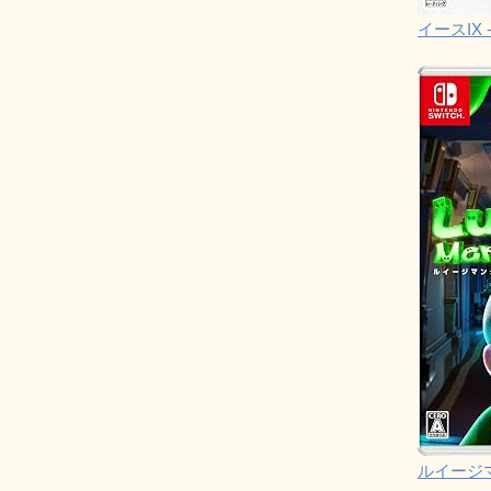
イースIX -
ルイージ