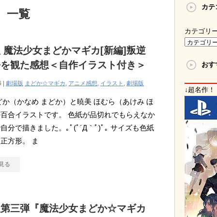
カテ
 一覧
カテゴリ
 魔法少女まどかマギカ[新編]叛逆
語を観た感想＜自作イラスト付き＞
おす
6 |
劇場版
まどか☆マギカ
,
アニメ感想
,
イラスト
,
劇場版
↓超名作！
どか（かなめ まどか）と暁美 ほむら（あけみ ほ
百合イラストです。 色紙が品切れでもらえなか
自分で描きました。｡ﾟ(ﾟ´Д｀ﾟ)ﾟ｡ サイズも色紙
正方形。 ま
見る
版第三弾『魔法少女まどか☆マギカ