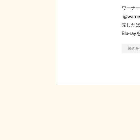
ワーナ
@war
売した
Blu-r
続きを