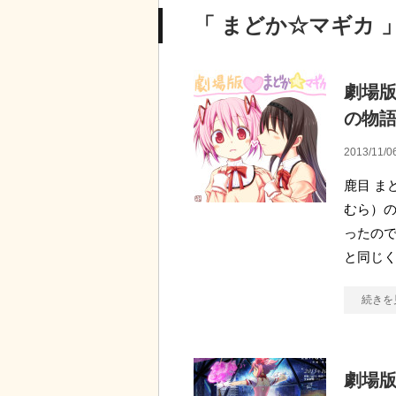
「 まどか☆マギカ 」
劇場版
の物
2013/11/0
鹿目 ま
むら）の
ったので
と同じく
続きを
劇場