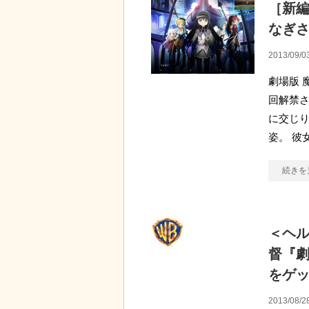
［新編
なぎ
2013/09/0
劇場版 
回解禁
に交じ
姿。 彼
続きを
＜ヘ
督『
をゲ
2013/08/2