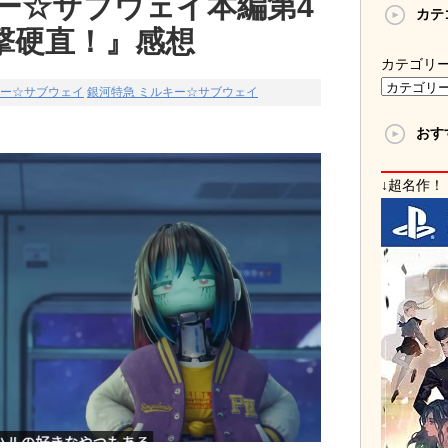
ー☆サブウェイ本編第4
カテ
撃硬直！』感想
カテゴリ
キー☆サブウェイ
銀河特急 ミルキー☆サブウェイ
おす
↓超名作！