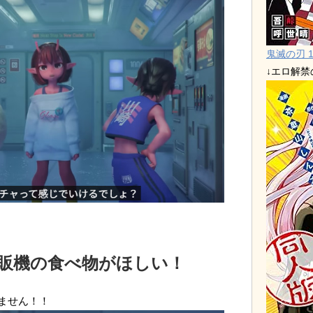
鬼滅の刃 1
↓エロ解
販機の食べ物がほしい！
ません！！