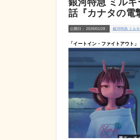
銀河特急 ミルキ
話『カナタの電
公開日：
2026/01/28
:
銀河特急 ミル
「イートイン・ファイトアウト」