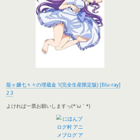
龍ヶ嬢七々々の埋蔵金 1(完全生産限定版) [Blu-ray]
2
3
よければ一票お願いしますっ(*´ω｀*)