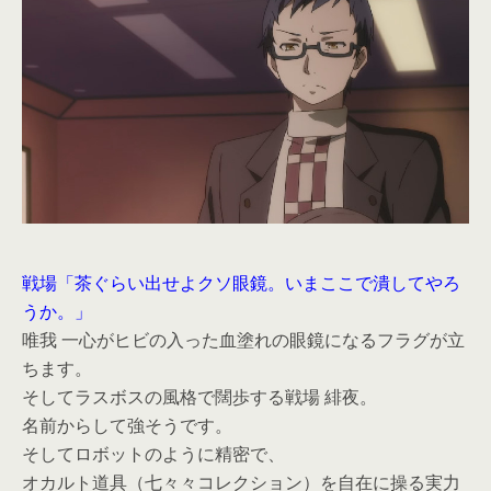
戦場「茶ぐらい出せよクソ眼鏡。いまここで潰してやろ
うか。」
唯我 一心がヒビの入った血塗れの眼鏡になるフラグが立
ちます。
そしてラスボスの風格で闊歩する戦場 緋夜。
名前からして強そうです。
そしてロボットのように精密で、
オカルト道具（七々々コレクション）を自在に操る実力