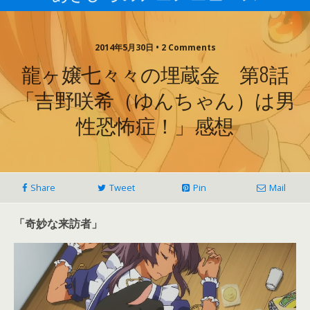
2014年5月30日 • 2 Comments
龍ヶ嬢七々々の埋蔵金 第8話
「吉野咲希（ゆんちゃん）は男
性恐怖症！」感想
Share
Tweet
Pin
Mail
「奇妙な来訪者」