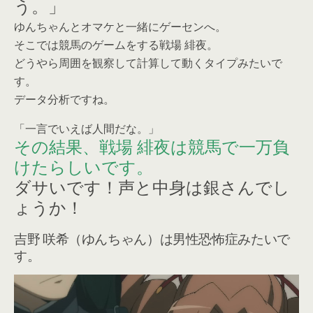
う。」
ゆんちゃんとオマケと一緒にゲーセンへ。
そこでは競馬のゲームをする戦場 緋夜。
どうやら周囲を観察して計算して動くタイプみたいで
す。
データ分析ですね。
「一言でいえば人間だな。」
その結果、戦場 緋夜は競馬で一万負
けたらしいです。
ダサいです！声と中身は銀さんでし
ょうか！
吉野 咲希（ゆんちゃん）は男性恐怖症みたいで
す。