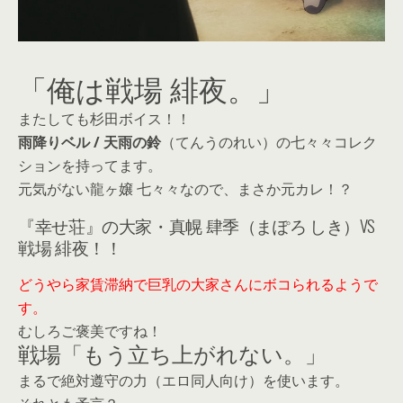
「俺は戦場 緋夜。」
またしても杉田ボイス！！
雨降りベル / 天雨の鈴
（てんうのれい）の七々々コレク
ションを持ってます。
元気がない龍ヶ嬢 七々々なので、まさか元カレ！？
『幸せ荘』の大家・真幌 肆季（まぽろ しき）VS
戦場 緋夜！！
どうやら家賃滞納で巨乳の大家さんにボコられるようで
す。
むしろご褒美ですね！
戦場「もう立ち上がれない。」
まるで絶対遵守の力（エロ同人向け）を使います。