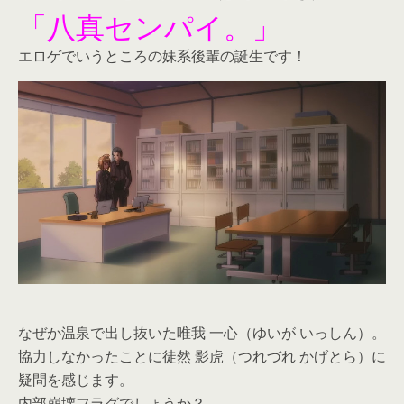
「八真センパイ。」
エロゲでいうところの妹系後輩の誕生です！
なぜか温泉で出し抜いた唯我 一心（ゆいが いっしん）。
協力しなかったことに徒然 影虎（つれづれ かげとら）に
疑問を感じます。
内部崩壊フラグでしょうか？