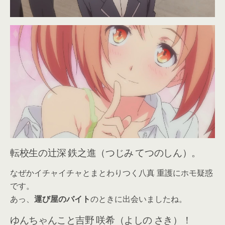
転校生の辻深 鉄之進（つじみ てつのしん）。
なぜかイチャイチャとまとわりつく八真 重護にホモ疑惑
です。
あっ、
運び屋のバイト
のときに出会いましたね。
ゆんちゃんこと吉野 咲希（よしの さき）！