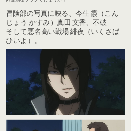
冒険部の写真に映る、今生 霞（こん
じょう かすみ）真田 文香、不破
そして悪名高い戦場 緋夜（いくさば
ひいよ）。