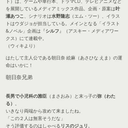
ト）は、ゲームや単行本、ドラマCD、テレビアニメなど
を展開しているメディアミックス作品。企画・原案は
叶
瀬あつこ
、シナリオは
水野隆志
（エム・ツー）、イラス
トはウダジョが担当している。メインとなる「イラスト
&ノベル」企画は『
シルフ
』（アスキー・メディアワー
クス）にて連載中。
（ウィキより）
はたして主人公である朝日奈 絵麻（あさひな えま）の運
命はいかに！
朝日奈兄弟
長男で小児科の雅臣
（まさおみ）と末っ子の
弥（わた
る）
。
いきなり両端から攻めて来ましたね。
「この２人は無害そうだな」
そう評価するのはしゃべる
リスのジュリ
。