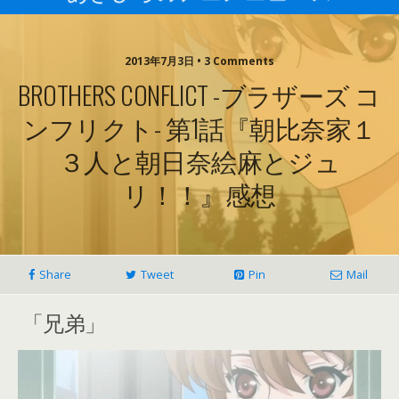
2013年7月3日 • 3 Comments
BROTHERS CONFLICT -ブラザーズ コ
ンフリクト- 第1話『朝比奈家１
３人と朝日奈絵麻とジュ
リ！！』感想
Share
Tweet
Pin
Mail
「兄弟」