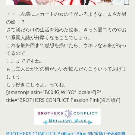
・・・左端にスカートの女の子がいるような。まさか男
の娘！？
さて漢だらけの生活を始めた絵麻。きっと夏コミのやお
い系同人誌が分厚くなることでしょう。
これを最終回まで感想を描いたら、ウホッな未来が待っ
てるので
ここまでですね。
もし主人公がどの男がいいが悩んだらこういってあげま
しょう。
もう好きにしろよ。ってね。
[amazonjs asin=”B004GJW1YO” locale=”JP”
title=”BROTHERS CONFLICT Passion Pink(通常版)”]
BROTHERS CONFLICT Brilliant Blue (限定版) 予約特典