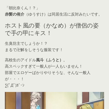
「朝比奈くん！？」
赤髪の侑介
（ゆうすけ）は同居生活に反対みたいです。
ホスト風の要（かなめ）が僧侶の姿
で手の甲にキス！
生臭坊主でしょうか！？
まるで卍解をしそうな服装です！
高校生のアイドル
風斗（ふうと）
。
高スペックすぎて一般人が一人もいません！
部屋でエロゲーばかりやりそうな、そんな一般人
が・・・！
∑(ﾟДﾟ)ｶﾞｰﾝ