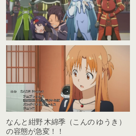
なんと紺野 木綿季（こんの ゆうき）
の容態が急変！！