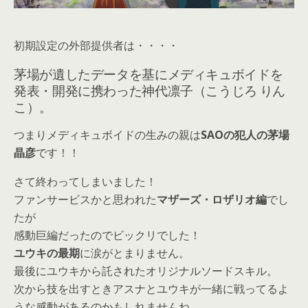
初期設定の外部提供者は・・・・
茅場が遺したデータを基にメディキュボイドを
発表・開発に携わった神代凛子（こうじろ りん
こ）。
つまりメディキュボイドの生みの親は
SAOの犯人の茅場
晶彦
です！！
さて終わってしまいました！
ファンサービスかと思われた
マザーズ・ロザリオ編
でし
たが
感動巨編だったのでビックリでした！
ユウキの最期
に涙がとまりません。
最後にユウキから託されたオリジナルソードスキル。
次から技を出すときアスナとユウキが一緒に戦ってるよ
うな感動があるのかもしれませんね。