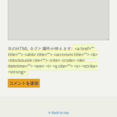
次の
HTML
タグと属性が使えます:
<a href=""
title=""> <abbr title=""> <acronym title=""> <b>
<blockquote cite=""> <cite> <code> <del
datetime=""> <em> <i> <q cite=""> <s> <strike>
<strong>
Back to top