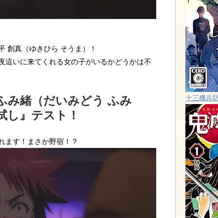
 創真（ゆきひら そうま）！
夜這いに来てくれる女の子がいるかどうかは不
ふみ緒（だいみどう ふみ
十三機兵
試し』テスト！
れます！まさか野宿！？