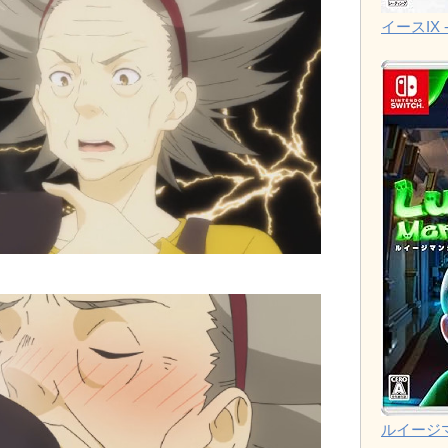
イースIX -
ルイージ