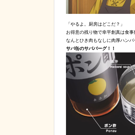
「やるよ。厨房はどこだ？」
お得意の残り物で幸平創真は食事
なんとひき肉もなしに肉厚ハンバ
サバ缶のサババーグ！！