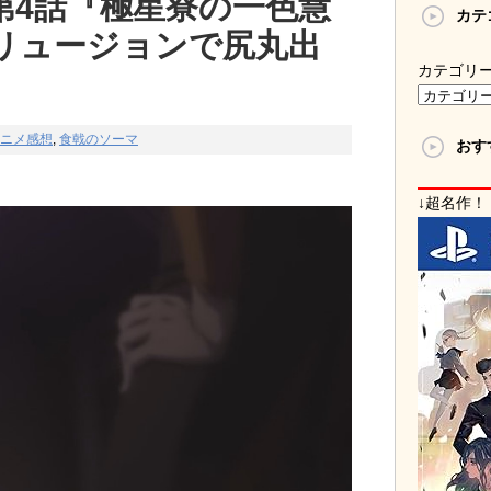
第4話『極星寮の一色慧
カテ
リュージョンで尻丸出
カテゴリ
ニメ感想
,
食戟のソーマ
おす
↓超名作！