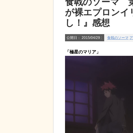
食戟のソーマ 
が裸エプロンイ
し！』感想
公開日：
2015/04/29
:
食戟のソーマ
ア
「極星のマリア」