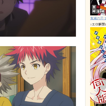
鬼滅の刃 1
↓エロ解