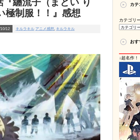
話『纏流子（まとい り
カテ
い極制服！！』感想
カテゴリ
10/12
キルラキル
アニメ感想
,
キルラキル
おす
↓超名作！