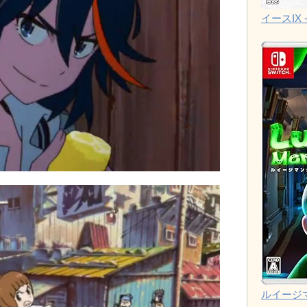
イースIX -
ルイージ