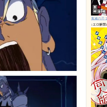
鬼滅の刃 1
↓エロ解