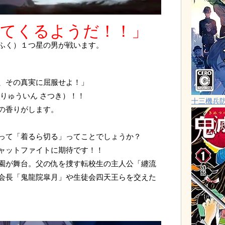
てくるようだ！！」
ふく）１つ星の男が戦います。
、その真実に屈服せよ！」
りゅういん さつき）！！
十三機兵
の香りがします。
って「着るら切る」ってことでしょうか？
ャットファイトに期待です！！
園が舞台。父の仇を捜す転校生の主人公「纏流
会長「鬼龍院皐月」や生徒会四天王らを交えた