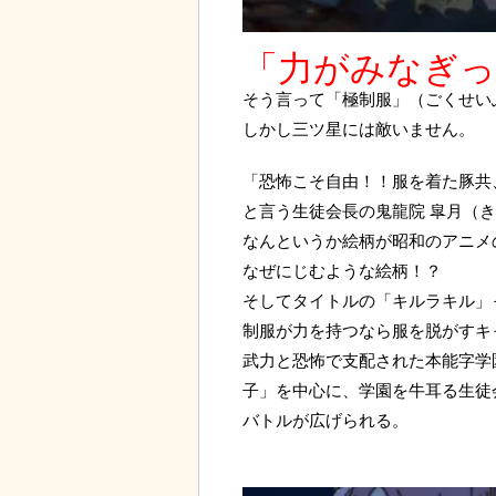
「力がみなぎっ
そう言って「極制服」（ごくせい
しかし三ツ星には敵いません。
「恐怖こそ自由！！服を着た豚共
と言う生徒会長の鬼龍院 皐月（き
なんというか絵柄が昭和のアニメ
なぜにじむような絵柄！？
そしてタイトルの「キルラキル」
制服が力を持つなら服を脱がすキ
武力と恐怖で支配された本能字学
子」を中心に、学園を牛耳る生徒
バトルが広げられる。