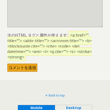
次の
HTML
タグと属性が使えます:
<a href=""
title=""> <abbr title=""> <acronym title=""> <b>
<blockquote cite=""> <cite> <code> <del
datetime=""> <em> <i> <q cite=""> <s> <strike>
<strong>
Back to top
Mobile
Desktop