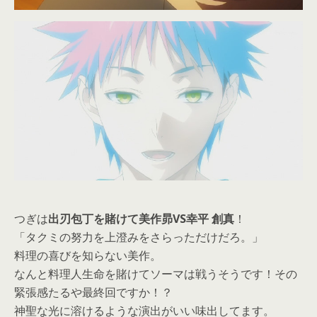
つぎは
出刃包丁を賭けて美作昴VS幸平 創真
！
「タクミの努力を上澄みをさらっただけだろ。」
料理の喜びを知らない美作。
なんと料理人生命を賭けてソーマは戦うそうです！その
緊張感たるや最終回ですか！？
神聖な光に溶けるような演出がいい味出してます。