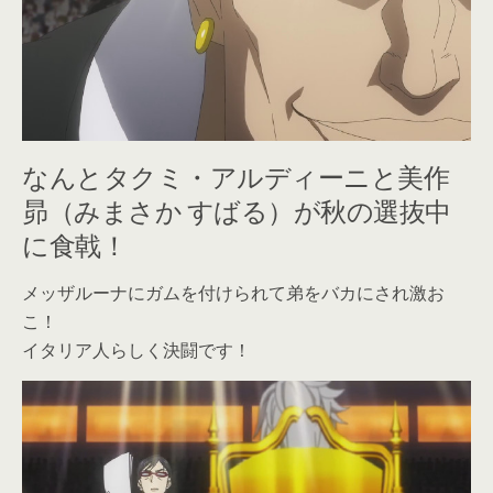
なんとタクミ・アルディーニと美作
昴（みまさか すばる）が秋の選抜中
に食戟！
メッザルーナにガムを付けられて弟をバカにされ激お
こ！
イタリア人らしく決闘です！