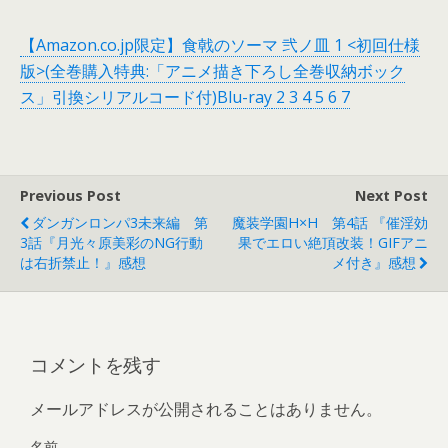
【Amazon.co.jp限定】食戟のソーマ 弐ノ皿 1 <初回仕様
版>(全巻購入特典:「アニメ描き下ろし全巻収納ボック
ス」引換シリアルコード付)Blu-ray
2
3
4
5
6
7
Previous Post
Next Post
ダンガンロンパ3未来編 第
魔装学園H×H 第4話 『催淫効
3話『月光々原美彩のNG行動
果でエロい絶頂改装！GIFアニ
は右折禁止！』感想
メ付き』感想
コメントを残す
メールアドレスが公開されることはありません。
名前