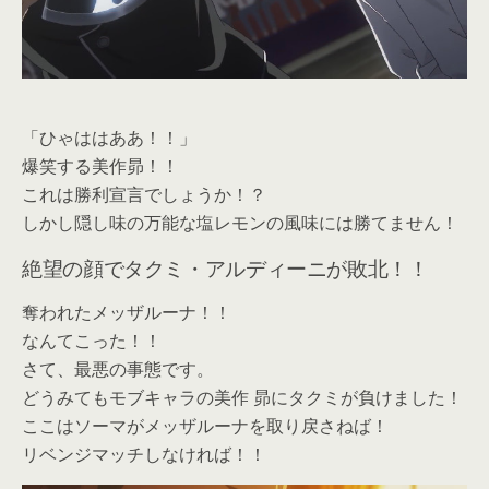
「ひゃははああ！！」
爆笑する美作昴！！
これは勝利宣言でしょうか！？
しかし隠し味の万能な塩レモンの風味には勝てません！
絶望の顔でタクミ・アルディーニが敗北！！
奪われたメッザルーナ！！
なんてこった！！
さて、最悪の事態です。
どうみてもモブキャラの美作 昴にタクミが負けました！
ここはソーマがメッザルーナを取り戻さねば！
リベンジマッチしなければ！！