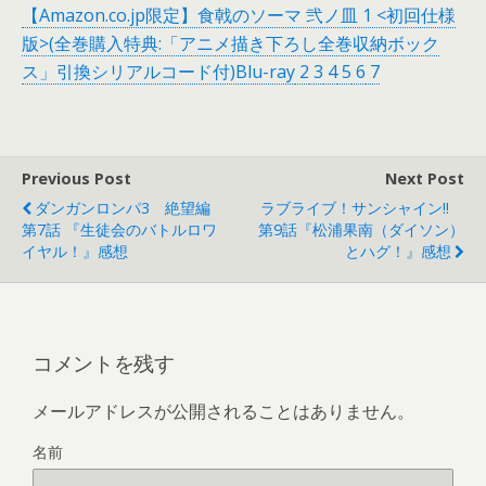
【Amazon.co.jp限定】食戟のソーマ 弐ノ皿 1 <初回仕様
版>(全巻購入特典:「アニメ描き下ろし全巻収納ボック
ス」引換シリアルコード付)Blu-ray
2
3
4
5
6
7
Previous Post
Next Post
ダンガンロンパ3 絶望編
ラブライブ！サンシャイン!!
第7話 『生徒会のバトルロワ
第9話『松浦果南（ダイソン）
イヤル！』感想
とハグ！』感想
コメントを残す
メールアドレスが公開されることはありません。
名前