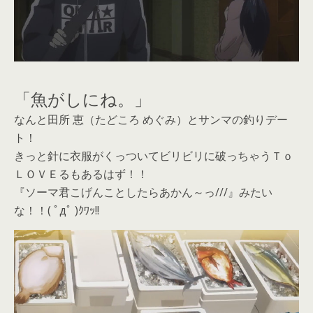
「魚がしにね。」
なんと田所 恵（たどころ めぐみ）とサンマの釣りデー
ト！
きっと針に衣服がくっついてビリビリに破っちゃうＴｏ
ＬＯＶＥるもあるはず！！
『ソーマ君こげんことしたらあかん～っ///』みたい
な！！( ﾟдﾟ )ｸﾜｯ!!