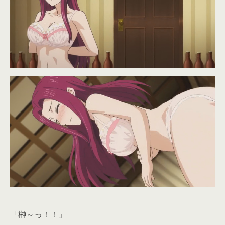
「榊～っ！！」