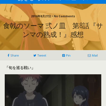
2016年8月27日 • No Comments
食戟のソーマ 弍ノ皿 第8話『サ
ンマの熟成！』感想
Share
Tweet
Pin
Mail
「旬を巡る戦い」