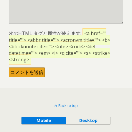
次の
HTML
タグと属性が使えます:
<a href=""
title=""> <abbr title=""> <acronym title=""> <b>
<blockquote cite=""> <cite> <code> <del
datetime=""> <em> <i> <q cite=""> <s> <strike>
<strong>
Back to top
Mobile
Desktop