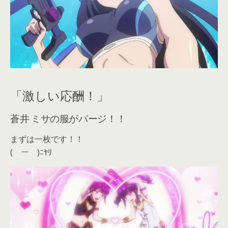
「激しい応酬！」
蒼井 ミサの服がパージ！！
まずは一枚です！！
(￣ー￣)ﾆﾔﾘ