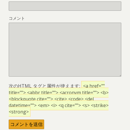
コメント
次の
HTML
タグと属性が使えます:
<a href=""
title=""> <abbr title=""> <acronym title=""> <b>
<blockquote cite=""> <cite> <code> <del
datetime=""> <em> <i> <q cite=""> <s> <strike>
<strong>