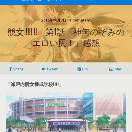
2016年10月7日 • 1 Comment
競女!!!!!!!! 第1話『神無のぞみの
エロい尻！』感想
Share
Tweet
Pin
Mail
「瀬戸内競女養成学校!!!!」