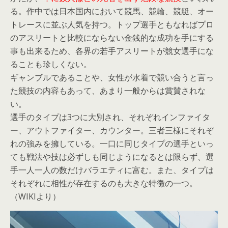
る。作中では日本国内において競馬、競輪、競艇、オー
トレースに並ぶ人気を持つ。トップ選手ともなればプロ
のアスリートと比較にならない金銭的な成功を手にする
事も出来るため、各界の若手アスリートが競女選手にな
ることも珍しくない。
ギャンブルであることや、女性が水着で競い合うと言っ
た競技の内容もあって、あまり一般からは賞賛されな
い。
選手のタイプは3つに大別され、それぞれインファイタ
ー、アウトファイター、カウンター。三者三様にそれぞ
れの強みを擁している。一口に同じタイプの選手といっ
ても戦法や技は必ずしも同じようになるとは限らず、選
手一人一人の数だけバラエティに富む。また、タイプは
それぞれに相性が存在するのも大きな特徴の一つ。
（WIKIより）