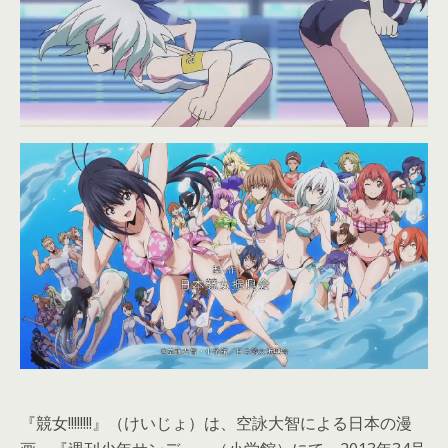
『競女!!!!!!!!』（けいじょ）は、空詠大智による日本の漫