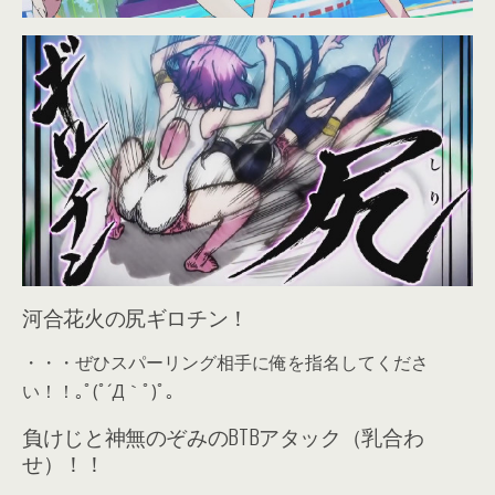
河合花火の尻ギロチン！
・・・ぜひスパーリング相手に俺を指名してくださ
い！！｡ﾟ(ﾟ´Д｀ﾟ)ﾟ｡
負けじと神無のぞみのBTBアタック（乳合わ
せ）！！