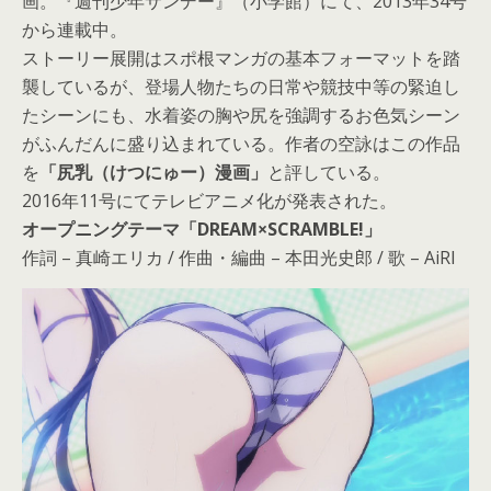
画。『週刊少年サンデー』（小学館）にて、2013年34号
から連載中。
ストーリー展開はスポ根マンガの基本フォーマットを踏
襲しているが、登場人物たちの日常や競技中等の緊迫し
たシーンにも、水着姿の胸や尻を強調するお色気シーン
がふんだんに盛り込まれている。作者の空詠はこの作品
を
「尻乳（けつにゅー）漫画」
と評している。
2016年11号にてテレビアニメ化が発表された。
オープニングテーマ「DREAM×SCRAMBLE!」
作詞 – 真崎エリカ / 作曲・編曲 – 本田光史郎 / 歌 – AiRI