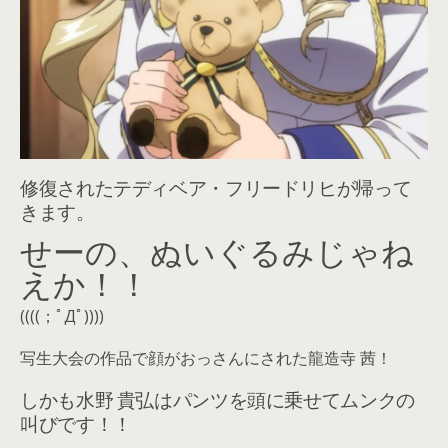
修復されたテディベア・フリードリヒが帰って
きます。
せーの、ぬいぐるみじゃね
えか！！
((((；ﾟДﾟ))))
写生大会の作品で顔がおっさんにされた龍造寺 茜！
しかも水野 貴弘はパンツを頭に乗せてムンクの
叫びです！！