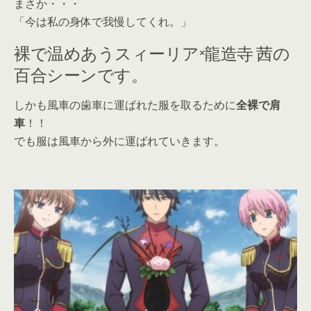
まさか・・・
「今は私の身体で我慢してくれ。」
裸で温めあうスィーリア×龍造寺 茜の
百合シーンです。
しかも風車の歯車に運ばれた服を取るために
全裸で肩
車
！！
でも服は風車から外に運ばれていきます。