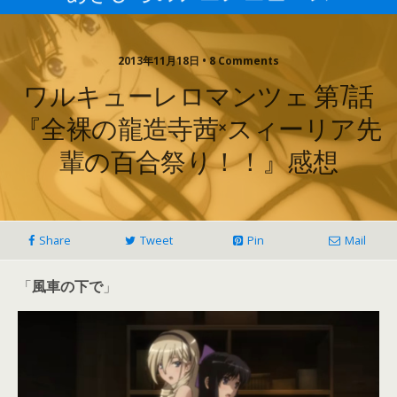
2013年11月18日 • 8 Comments
ワルキューレロマンツェ 第7話
『全裸の龍造寺茜×スィーリア先
輩の百合祭り！！』感想
Share
Tweet
Pin
Mail
「
風車の下で
」