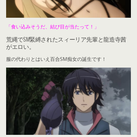
「食い込みそうだ、結び目が当たって！」
荒縄でSM緊縛されたスィーリア先輩と龍造寺茜
がエロい。
服の代わりとはいえ百合SM痴女の誕生です！