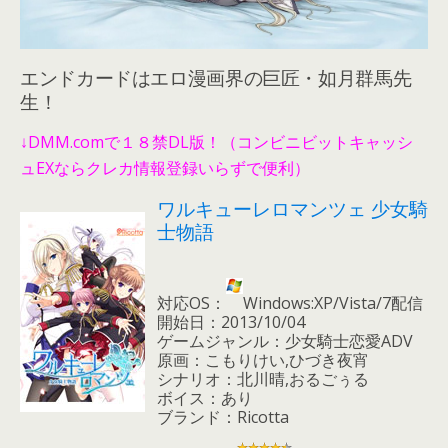
エンドカードはエロ漫画界の巨匠・如月群馬先
生！
↓DMM.comで１８禁DL版！（コンビニビットキャッシ
ュEXならクレカ情報登録いらずで便利）
ワルキューレロマンツェ 少女騎
士物語
対応OS：
Windows:XP/Vista/7配信
開始日：2013/10/04
ゲームジャンル：少女騎士恋愛ADV
原画：こもりけい,ひづき夜宵
シナリオ：北川晴,おるごぅる
ボイス：あり
ブランド：Ricotta