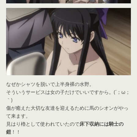
なぜかシャツを脱いで上半身裸の水野。
そういうサービスは女の子だけでいいですから。(´；ω；
｀)
傷が癒えた大切な友達を迎えるために馬のシオンがやっ
て来ます。
見はり櫓として使われていたので
床下収納には騎士の
鎧
！！