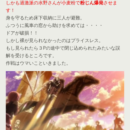
しかも過激派の水野さんが小麦粉で
粉じん爆発
させま
す！
身を守るため床下収納に三人が避難。
ふつうに風車の窓から助けを求めては・・・・
ドアが破損！！
しかし裸が見られなかったのはプライスレス。
もし見られたら３Pの途中で閉じ込められたみたいな誤
解を受けるところです。
作戦はウマいこといきました。