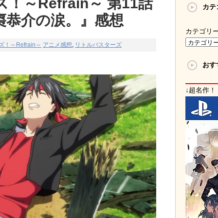
～Refrain～ 第11話
カテ
棗恭介の涙。』感想
カテゴリ
～Refrain～
アニメ感想
,
リトルバスターズ
おす
↓超名作！