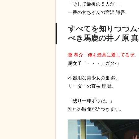
「そして最後の５人だ。」
一番の甘ちゃんの宮沢 謙吾。
すべてを知りつつム
べき馬鹿の井ノ原 
棗 恭介「俺も最高に愛してるぜ
腐女子「・・・」ガタっ
不器用な美少女の棗 鈴。
リーダーの直枝 理樹。
「残り一球ずつだ。」
別れの時間が近づきます。