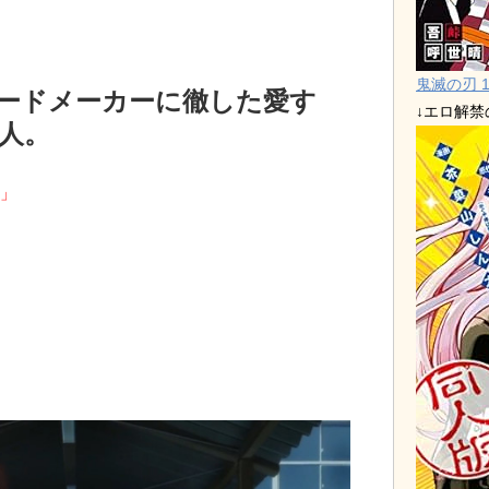
鬼滅の刃 1
ードメーカーに徹した愛す
↓エロ解
真人。
。」