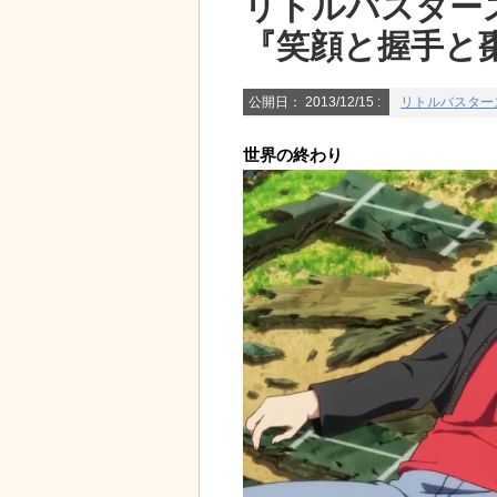
リトルバスターズ！
『笑顔と握手と
公開日：
2013/12/15
:
リトルバスターズ！
世界の終わり