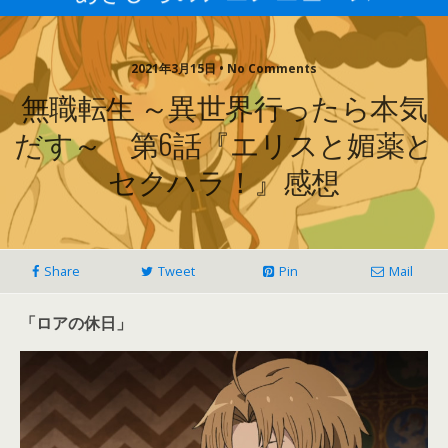
2021年3月15日 • No Comments
無職転生 ～異世界行ったら本気
だす～ 第6話『エリスと媚薬と
セクハラ！』感想
Share
Tweet
Pin
Mail
「ロアの休日」