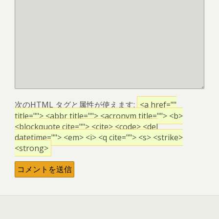
次の
HTML
タグと属性が使えます:
<a href=""
title=""> <abbr title=""> <acronym title=""> <b>
<blockquote cite=""> <cite> <code> <del
datetime=""> <em> <i> <q cite=""> <s> <strike>
<strong>