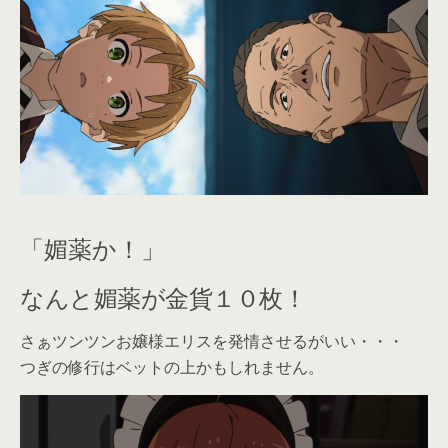
「媚薬か！」
なんと媚薬が金貨１０枚！
さぁツンツンお嬢様エリスを発情させるがいい・・・
つぎの修行はベットの上かもしれません。