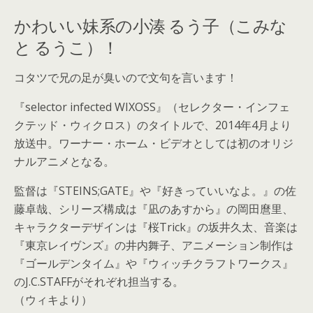
かわいい妹系の小湊 るう子（こみな
と るうこ）！
コタツで兄の足が臭いので文句を言います！
『selector infected WIXOSS』（セレクター・インフェ
クテッド・ウィクロス）のタイトルで、2014年4月より
放送中。ワーナー・ホーム・ビデオとしては初のオリジ
ナルアニメとなる。
監督は『STEINS;GATE』や『好きっていいなよ。』の佐
藤卓哉、シリーズ構成は『凪のあすから』の岡田麿里、
キャラクターデザインは『桜Trick』の坂井久太、音楽は
『東京レイヴンズ』の井内舞子、アニメーション制作は
『ゴールデンタイム』や『ウィッチクラフトワークス』
のJ.C.STAFFがそれぞれ担当する。
（ウィキより）