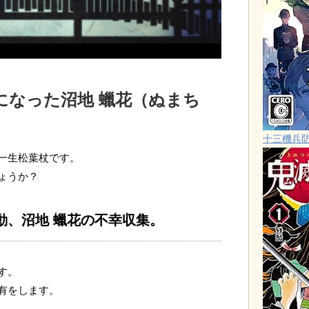
になった沼地 蠟花（ぬまち
十三機兵
一生松葉杖です。
ょうか？
動、沼地 蠟花の不幸収集。
す。
有をします。