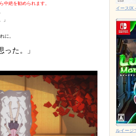
から中絶を勧められます。
イースIX -
。
。」
それに。
思った。」
ルイージ