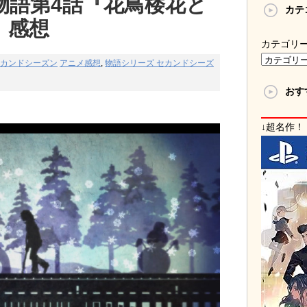
物語第4話『花鳥楼花と
カテ
』感想
カテゴリ
セカンドシーズン
アニメ感想
,
物語シリーズ セカンドシーズ
おす
↓超名作！