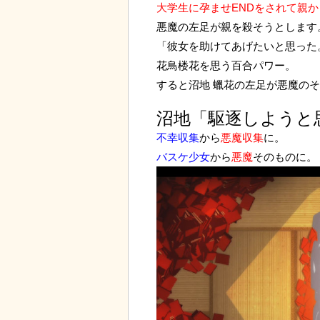
大学生に孕ませENDをされて親
悪魔の左足が親を殺そうとします
「彼女を助けてあげたいと思った
花鳥楼花を思う百合パワー。
すると沼地 蠟花の左足が悪魔の
沼地「駆逐しようと
不幸収集
から
悪魔収集
に。
バスケ少女
から
悪魔
そのものに。