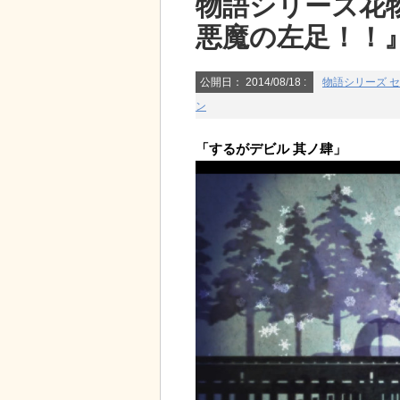
物語シリーズ花
悪魔の左足！！
公開日：
2014/08/18
:
物語シリーズ 
ン
「するがデビル 其ノ肆」