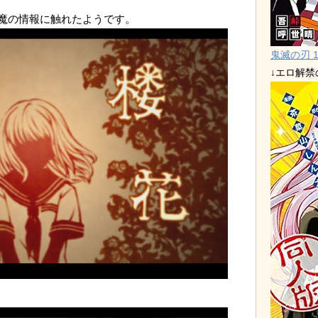
魔の情報に触れたようです。
鬼滅の刃 1
↓エロ解