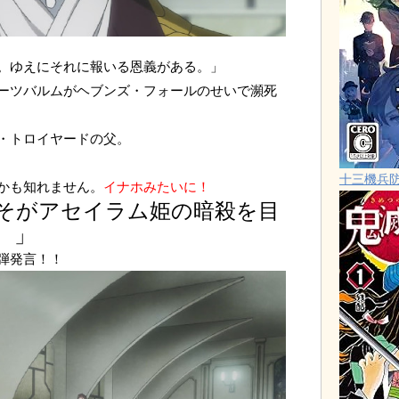
。ゆえにそれに報いる恩義がある。」
ーツバルムがヘブンズ・フォールのせいで瀕死
・トロイヤードの父。
十三機兵
かも知れません。
イナホみたいに！
そがアセイラム姫の暗殺を目
。」
弾発言！！