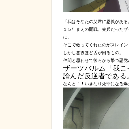
「我はそなたの父君に恩義がある
１５年まえの開戦、先兵だったザ
に。
そこで救ってくれたのがスレイン
しかし悪役ほど舌が回るもの。
仲間と思わせて後ろから撃つ悪党
ザーツバルム「我こ
論んだ反逆者である
なんと！！いきなり死罪になる爆