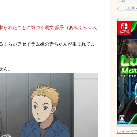
イースIX -
取られたことに気づく網文 韻子（あみふみ いん
るくらいアセイラム姫の赤ちゃんが生まれてま
せん。
ルイージ