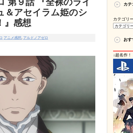
 第９話 『全裸のライ
カテ
ュ＆アセイラム姫のシ
カテゴリ
！』感想
ロ
アニメ感想
,
アルドノアゼロ
おす
↓超名作！