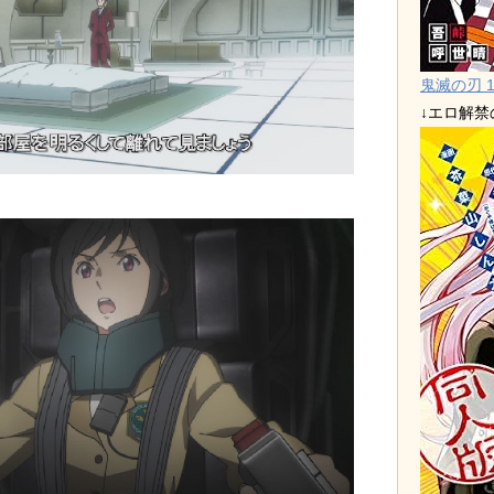
鬼滅の刃 1
↓エロ解