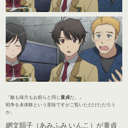
「敵も味方もお前らと同じ
童貞
だ。」
戦争を未体験という意味ですがご覧いただけただろう
か。
網文韻子（あみふみ いんこ）が童貞