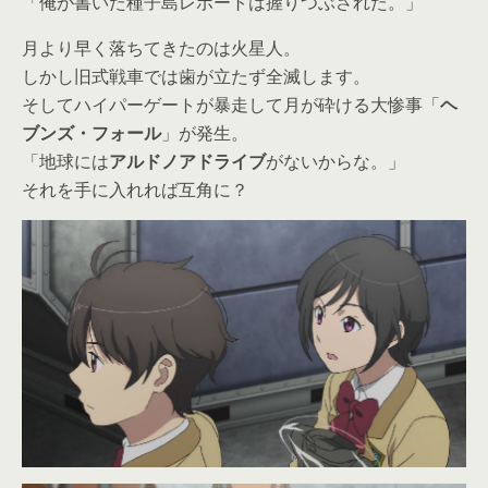
「俺が書いた種子島レポートは握りつぶされた。」
月より早く落ちてきたのは火星人。
しかし旧式戦車では歯が立たず全滅します。
そしてハイパーゲートが暴走して月が砕ける大惨事「
ヘ
ブンズ・フォール
」が発生。
「地球には
アルドノアドライブ
がないからな。」
それを手に入れれば互角に？