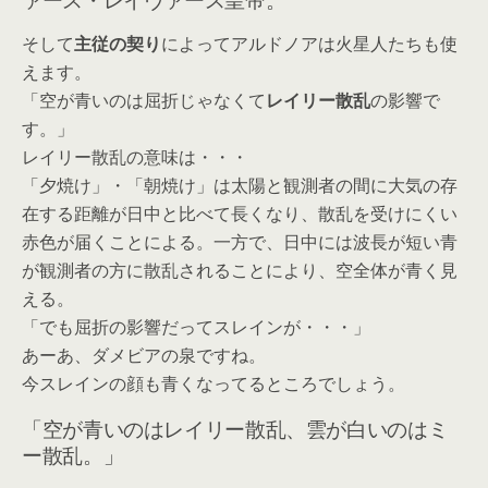
そして
主従の契り
によってアルドノアは火星人たちも使
えます。
「空が青いのは屈折じゃなくて
レイリー散乱
の影響で
す。」
レイリー散乱の意味は・・・
「夕焼け」・「朝焼け」は太陽と観測者の間に大気の存
在する距離が日中と比べて長くなり、散乱を受けにくい
赤色が届くことによる。一方で、日中には波長が短い青
が観測者の方に散乱されることにより、空全体が青く見
える。
「でも屈折の影響だってスレインが・・・」
あーあ、ダメビアの泉ですね。
今スレインの顔も青くなってるところでしょう。
「空が青いのはレイリー散乱、雲が白いのはミ
ー散乱。」