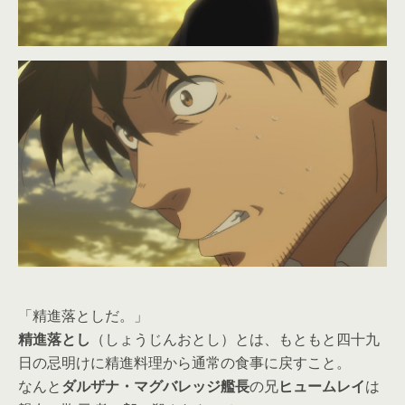
「精進落としだ。」
精進落とし
（しょうじんおとし）とは、もともと四十九
日の忌明けに精進料理から通常の食事に戻すこと。
なんと
ダルザナ・マグバレッジ艦長
の兄
ヒュームレイ
は