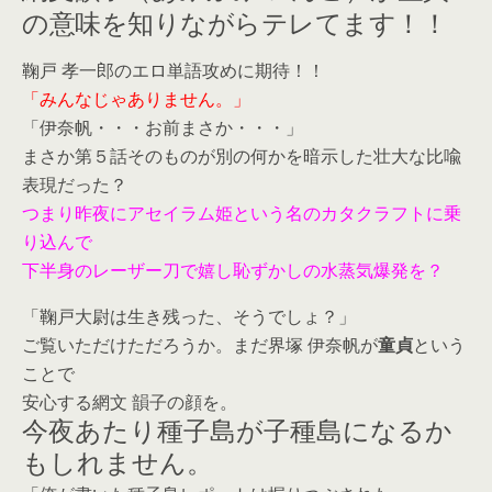
の意味を知りながらテレてます！！
鞠戸 孝一郎のエロ単語攻めに期待！！
「みんなじゃありません。」
「伊奈帆・・・お前まさか・・・」
まさか第５話そのものが別の何かを暗示した壮大な比喩
表現だった？
つまり昨夜にアセイラム姫という名のカタクラフトに乗
り込んで
下半身のレーザー刀で嬉し恥ずかしの水蒸気爆発を？
「鞠戸大尉は生き残った、そうでしょ？」
ご覧いただけただろうか。まだ界塚 伊奈帆が
童貞
という
ことで
安心する網文 韻子の顔を。
今夜あたり種子島が子種島になるか
もしれません。