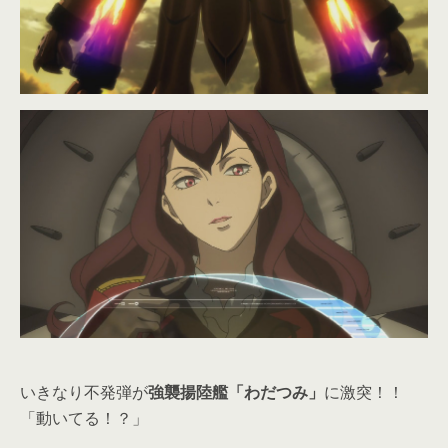
いきなり不発弾が
強襲揚陸艦「わだつみ」
に激突！！
「動いてる！？」