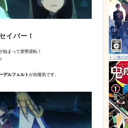
Sセイバー！
が始まって形勢逆転！
十三機兵
！
ーデルフェルト
が自慢気です。