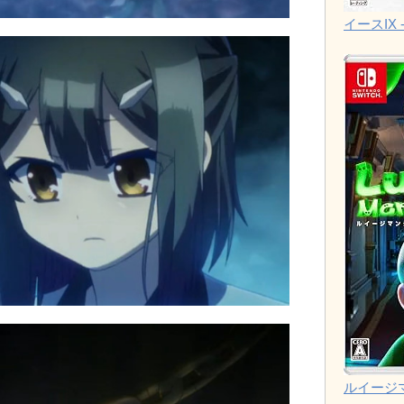
イースIX -
ルイージ