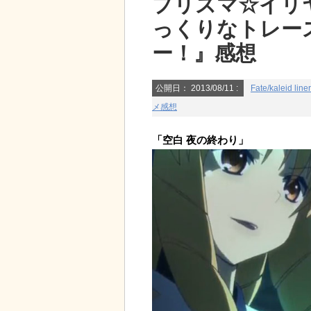
プリズマ☆イリ
っくりなトレー
ー！』感想
公開日：
2013/08/11
:
Fate/kaleid 
メ感想
「空白 夜の終わり」