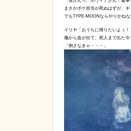
「凛さんっ、ルヴィアさん！返事
まさかボケ担当が死ぬはずが、ギ
でもTYPE-MOONならやりかね
イリヤ「おうちに帰りたいよぅ！
傷から血が出て、死人まで出た今
「倒さなきゃ・・・」