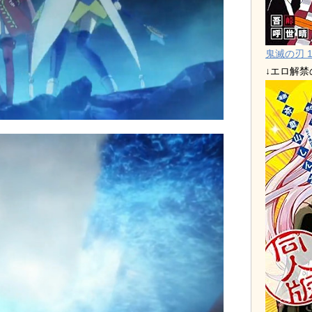
鬼滅の刃 1
↓エロ解