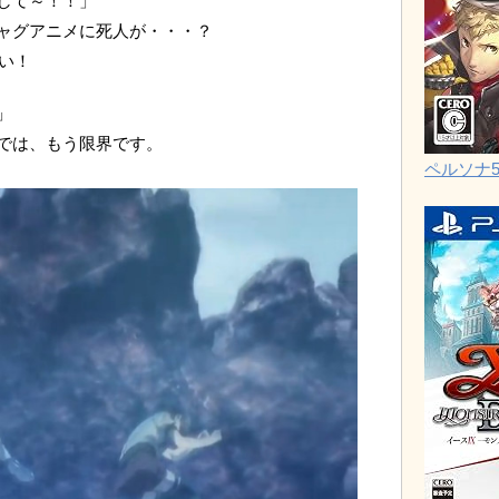
して～！！」
ャグアニメに死人が・・・？
ない！
」
では、もう限界です。
ペルソナ