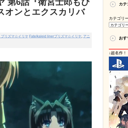
ヤ 第6話『衛宮士郎もび
カテ
スオンとエクスカリバ
カテゴリ
liner プリズマ☆イリヤ
Fate/kaleid linerプリズマ☆イリヤ
,
アニ
おす
↓超名作！