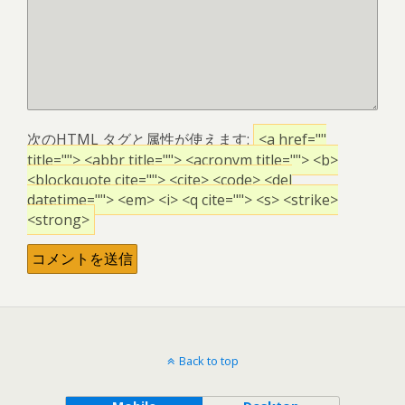
次の
HTML
タグと属性が使えます:
<a href=""
title=""> <abbr title=""> <acronym title=""> <b>
<blockquote cite=""> <cite> <code> <del
datetime=""> <em> <i> <q cite=""> <s> <strike>
<strong>
Back to top