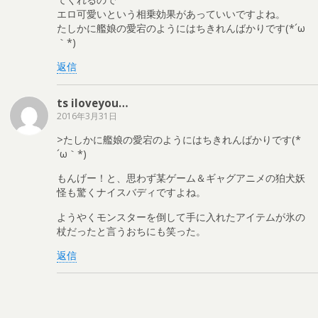
エロ可愛いという相乗効果があっていいですよね。
たしかに艦娘の愛宕のようにはちきれんばかりです(*´ω
｀*)
返信
ts iloveyou…
2016年3月31日
>たしかに艦娘の愛宕のようにはちきれんばかりです(*
´ω｀*)
もんげー！と、思わず某ゲーム＆ギャグアニメの狛犬妖
怪も驚くナイスバディですよね。
ようやくモンスターを倒して手に入れたアイテムが氷の
杖だったと言うおちにも笑った。
返信