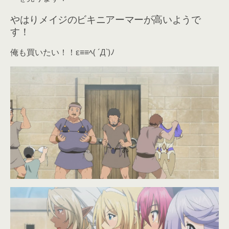
やはりメイジのビキニアーマーが高いようで
す！
俺も買いたい！！ε≡≡ﾍ( ´Д`)ﾉ