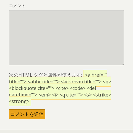
コメント
次の
HTML
タグと属性が使えます:
<a href=""
title=""> <abbr title=""> <acronym title=""> <b>
<blockquote cite=""> <cite> <code> <del
datetime=""> <em> <i> <q cite=""> <s> <strike>
<strong>