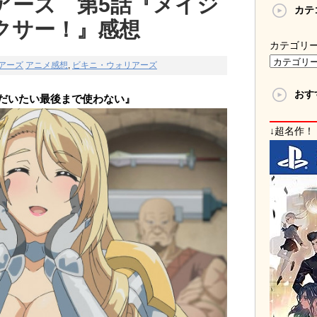
アーズ 第5話『メイジ
カテ
クサー！』感想
カテゴリ
アーズ
アニメ感想
,
ビキニ・ウォリアーズ
おす
だいたい最後まで使わない』
↓超名作！