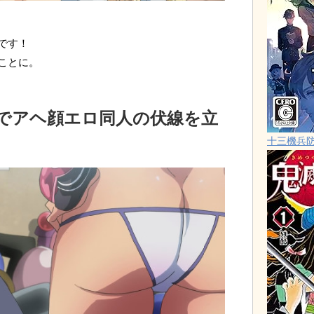
」
です！
ことに。
でアヘ顔エロ同人の伏線を立
十三機兵