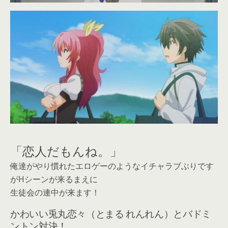
「恋人だもんね。」
俺達がやり慣れたエロゲーのようなイチャラブぶりです
がHシーンが来るまえに
生徒会の連中が来ます！
かわいい兎丸恋々（とまる れんれん）とバドミ
ントン対決！