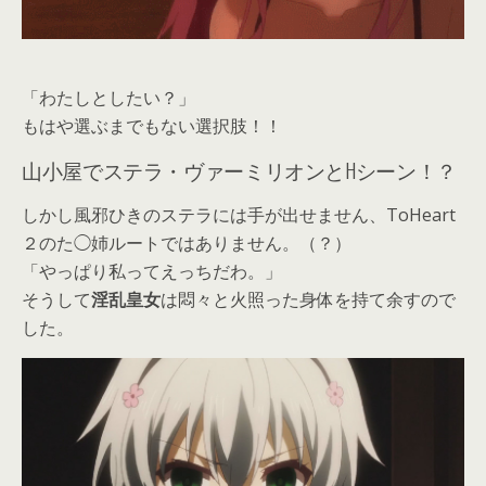
「わたしとしたい？」
もはや選ぶまでもない選択肢！！
山小屋でステラ・ヴァーミリオンとHシーン！？
しかし風邪ひきのステラには手が出せません、ToHeart
２のた◯姉ルートではありません。（？）
「やっぱり私ってえっちだわ。」
そうして
淫乱皇女
は悶々と火照った身体を持て余すので
した。