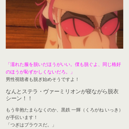
「濡れた服を脱いだほうがいい。僕も脱ぐよ、同じ格好
のほうが恥ずかしくないだろ。」
男性視聴者も脱ぎ始めそうですよ！
なんとステラ・ヴァーミリオンが寝ながら脱衣
シーン！！
もう辛抱たまらなくのか、黒鉄 一輝（くろがね いっき）
が手伝います！
「つぎはブラウスだ。」