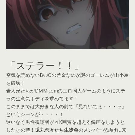
「ステラー！！」
空気を読めないB◯Oの差金なのか謎のゴーレムが山小屋
を破壊！
岩人形たちがDMM.comのエロ同人ゲームのようにステ
ラの生意気ボディを求めてます！
このままでは大好きな人の前で『見ないでぇ・・・ッ』
というシーンが・・・・！
迷いなく男性視聴者が４K画質を超える録画をしようと
したその時！
兎丸恋々たち生徒会
のメンバーが助けに来