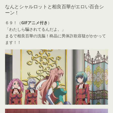
なんとシャルロットと相良百華がエロい百合シ
ーン！
６９！（
GIFアニメ付き
）
「わたしら騙されてるんだよ。」
まるで相良百華の洗脳！柊晶に男体詐欺容疑がかかって
ます！！