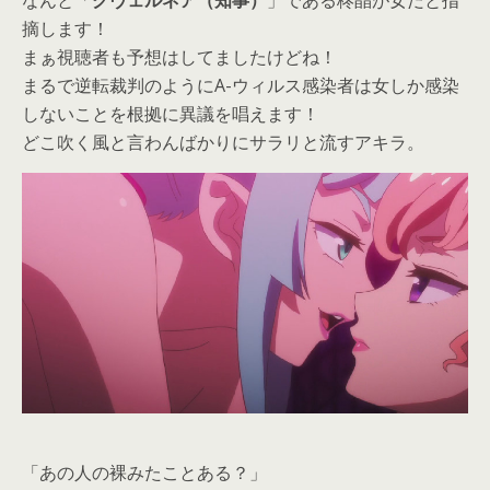
なんと「
グヴェルネア（知事）
」である柊晶が女だと指
摘します！
まぁ視聴者も予想はしてましたけどね！
まるで逆転裁判のようにA-ウィルス感染者は女しか感染
しないことを根拠に異議を唱えます！
どこ吹く風と言わんばかりにサラリと流すアキラ。
「あの人の裸みたことある？」