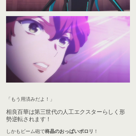
「もう用済みだよ！」
相良百華は第三世代の人工エクスターらしく形
勢逆転されます！
しかもビーム砲で
柊晶のおっぱいポロリ
！