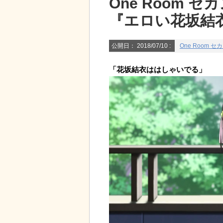
One Room 
『エロい花坂結
公開日：
2018/07/10
:
One Room 
「花坂結衣ははしゃいでる」