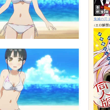
鬼滅の刃 1
↓エロ解