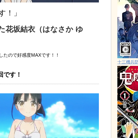
す！」
た花坂結衣（はなさか ゆ
したので好感度MAXです！！
十三機兵
回です！