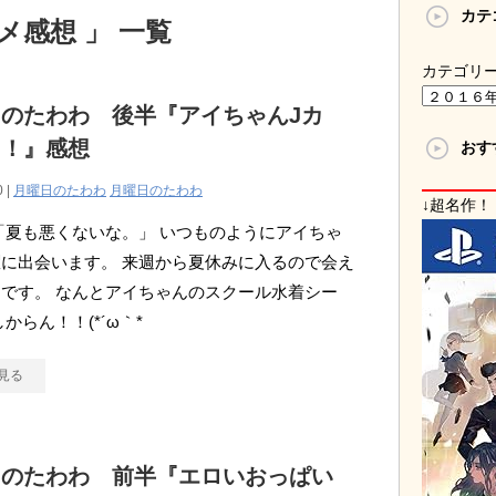
カテ
メ感想 」 一覧
カテゴリ
のたわわ 後半『アイちゃんJカ
に！』感想
おす
0 |
月曜日のたわわ
月曜日のたわわ
↓超名作！
「夏も悪くないな。」 いつものようにアイちゃ
に出会います。 来週から夏休みに入るので会え
です。 なんとアイちゃんのスクール水着シー
からん！！(*´ω｀*
見る
日のたわわ 前半『エロいおっぱい