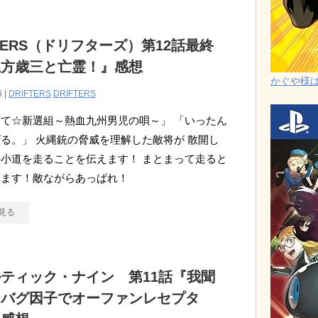
FTERS（ドリフターズ）第12話最終
土方歳三と亡霊！』感想
かぐや様は告
6 |
DRIFTERS
DRIFTERS
て☆新選組～熱血九州男児の唄～」 「いったん
る。」 火縄銃の脅威を理解した敵将が 散開し
小道を走ることを伝えます！ まとまって走ると
ります！敵ながらあっぱれ！
見る
ティック・ナイン 第11話『我聞
はバグ因子でオーファンレセプタ