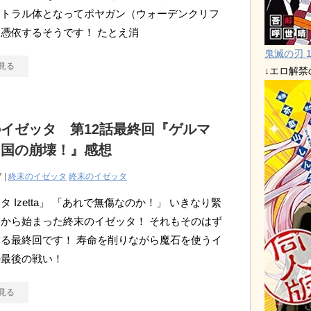
ストラル体となってポヤガン（ウォーデンクリフ
憑依するそうです！ たとえ消
鬼滅の刃 1
見る
↓エロ解
イゼッタ 第12話最終回『ゲルマ
帝国の崩壊！』感想
7 |
終末のイゼッタ
終末のイゼッタ
タ Izetta」 「あれで無傷なのか！」 いきなり緊
から始まった終末のイゼッタ！ それもそのはず
る最終回です！ 寿命を削りながら魔石を使うイ
の最後の戦い！
見る