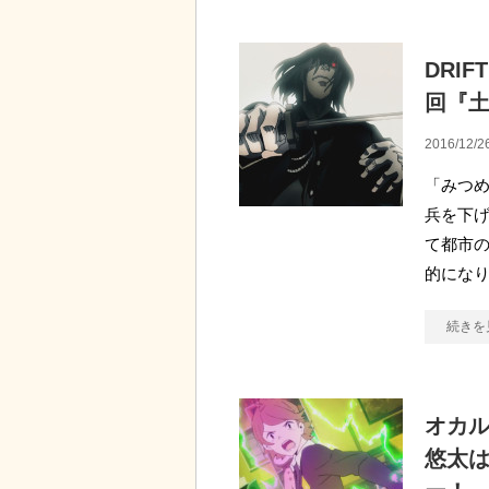
DRI
回『
2016/12/2
「みつめ
兵を下げ
て都市の
的にな
続きを
オカル
悠太