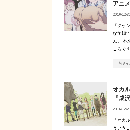
アニ
2016/12/3
「クッシ
な笑顔
ん。 本
ころです
続きを
オカル
『成
2016/12/2
「オカル
ういうこ