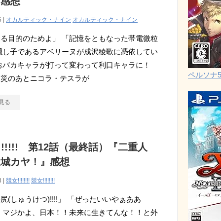
』感想
6 |
オカルティック・ナイン
オカルティック・ナイン
る目的のためよ」 「記憶をともなった帯電微粒
隠し子であるアベリーヌが成沢稜歌に憑依してい
おバカキャラが打って変わって利口キャラに！
ペルソナ
震災のあとニコラ・テスラが
見る
!!!!!!! 第12話（最終話）『二重人
坂城カヤ！』感想
3 |
競女!!!!!!!!
競女!!!!!!!!
尻(しゅうけつ)!!!!」 「ぜったいいやぁああ
 マジかよ、日本！！未来に生きてんな！！と外