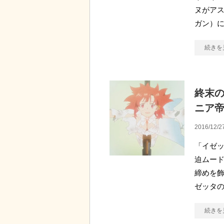
ヌがア
ガン）に
続きを
終末の
ニア
2016/12/2
「イゼッ
迫ムード
締めを飾
ゼッタ
続きを