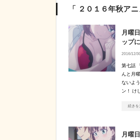
「 ２０１６年秋アニ
月曜日
ップ
2016/12/3
第七話 
んと月曜
ないよう
ン！ けし
続きを
月曜