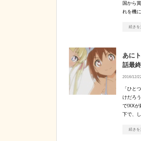
国から賞
れを機
続きを
あにト
話最
2016/12/2
「ひとつ
けだろう
で!XX
下で、
続きを