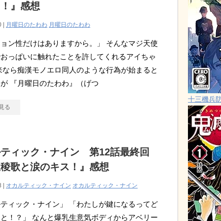
メ！』感想
0 |
月曜日のたわわ
月曜日のたわわ
ョン性だけはありますから。」 そんなマジ天使
でおっぱいに触れたことを許してくれるアイちゃ
来なら痴漢モノエロ同人のような行為が始まると
が 『月曜日のたわわ』（げつ
十三機兵
見る
ティック・ナイン 第12話最終回
沢稜歌と涙のキス！』感想
8 |
オカルティック・ナイン
オカルティック・ナイン
ティック・ナイン」 「わたしが鍵になるってど
と！？」 なんと爆乳生意気ボディからアベリー