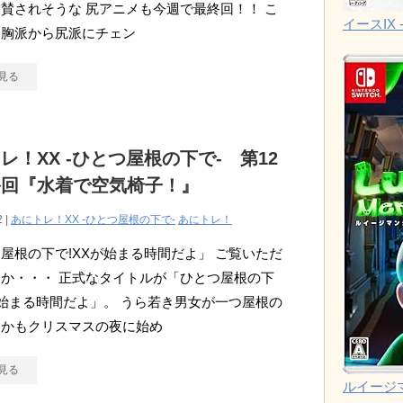
賛されそうな 尻アニメも今週で最終回！！ こ
イースIX -
に胸派から尻派にチェン
見る
レ！XX -ひとつ屋根の下で- 第12
終回『水着で空気椅子！』
2 |
あにトレ！XX -ひとつ屋根の下で-
あにトレ！
屋根の下で!XXが始まる時間だよ」 ご覧いただ
か・・・ 正式なタイトルが「ひとつ屋根の下
が始まる時間だよ」。 うら若き男女が一つ屋根の
しかもクリスマスの夜に始め
見る
ルイージ