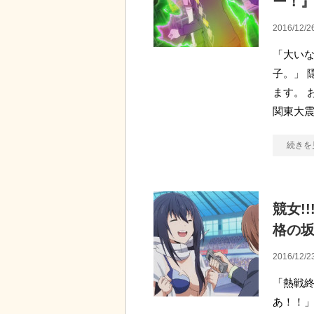
ー！
2016/12/2
「大いな
子。」 
ます。 
関東大
続きを
競女!
格の
2016/12/2
「熱戦終
あ！！」