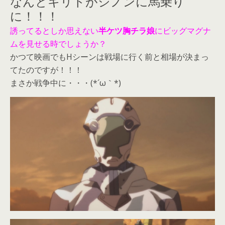
なんとキリトがシノンに馬乗り
に！！！
誘ってるとしか思えない
半ケツ胸チラ娘
にビッグマグナ
ムを見せる時でしょうか？
かつて映画でもHシーンは戦場に行く前と相場が決まっ
てたのですが！！！
まさか戦争中に・・・(*´ω｀*)