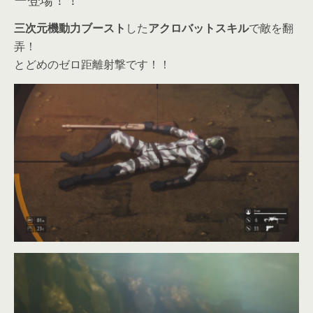
三次元機動力ブースト
した
アクロバットスキル
で敵を翻
弄！
とどめのゼロ距離射撃です！！