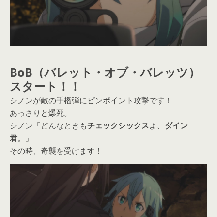
BoB（バレット・オブ・バレッツ）
スタート！！
シノンが敵の手榴弾にピンポイント攻撃です！
あっさりと爆死。
シノン「どんなときも
チェックシックス
よ、
ダイン
君
。」
その時、奇襲を受けます！