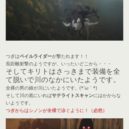
つぎは
ペイルライダー
が撃たれます！！
長距離射撃のようですが、いったいどこから・・・
そしてキリトはさっきまで装備を全
て脱いで川のなかにいたようです。
全裸の男の娘が川にいたようです。(*´ω｀*)
そして川の底にいれば
サテライトスキャン
にはかからな
いようです。
つぎからはシノンが全裸で泳ぐように！（必然）