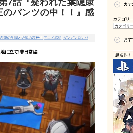
 第7話『疑われた葉隠康
カテ
三のパンツの中！！』感
カテゴリ
 希望の学園と絶望の高校生
アニメ感想
,
ダンガンロンパ
おす
地に立て!非日常編
↓超名作！