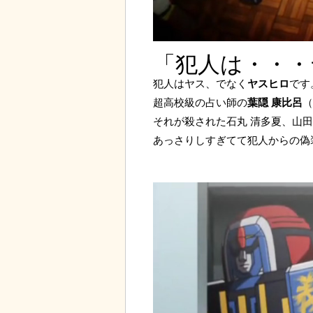
「犯人は・・・
犯人はヤス、でなく
ヤスヒロ
です
超高校級の占い師の
葉隠 康比呂
（
それが殺された石丸 清多夏、山田
あっさりしすぎてて犯人からの偽