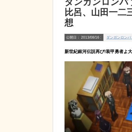
ダンガンロンパ
比呂、山田一二
想
公開日：
2013/08/16
:
ダンガンロンパ
新世紀銀河伝説再び!装甲勇者よ大