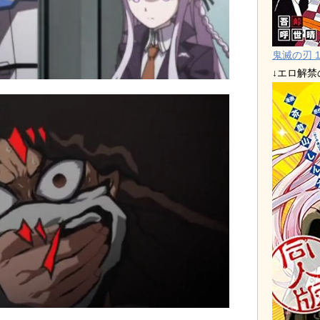
鬼滅の刃 1
↓エロ解