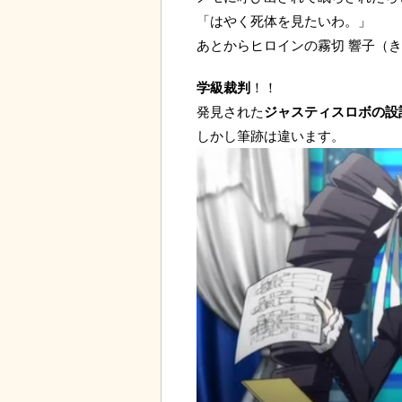
「はやく死体を見たいわ。」
あとからヒロインの霧切 響子（
学級裁判
！！
発見された
ジャスティスロボの設
しかし筆跡は違います。