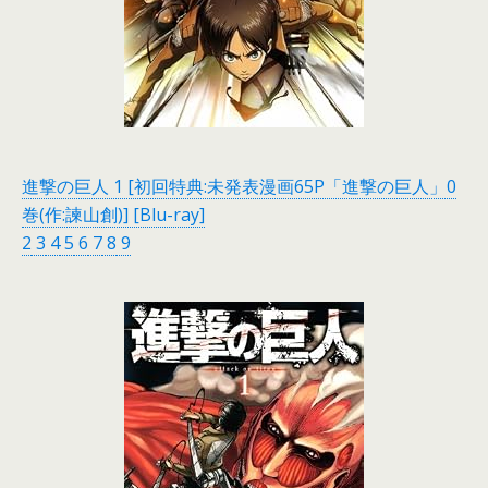
進撃の巨人 1 [初回特典:未発表漫画65P「進撃の巨人」0
巻(作:諫山創)] [Blu-ray]
2
3
4
5
6
7
8
9