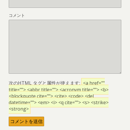
コメント
次の
HTML
タグと属性が使えます:
<a href=""
title=""> <abbr title=""> <acronym title=""> <b>
<blockquote cite=""> <cite> <code> <del
datetime=""> <em> <i> <q cite=""> <s> <strike>
<strong>