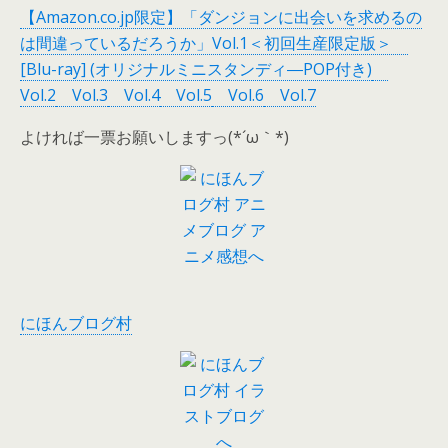
【Amazon.co.jp限定】「ダンジョンに出会いを求めるの
は間違っているだろうか」Vol.1＜初回生産限定版＞
[Blu-ray] (オリジナルミニスタンディ―POP付き)
Vol.2
Vol.3
Vol.4
Vol.5
Vol.6
Vol.7
よければ一票お願いしますっ(*´ω｀*)
にほんブログ村