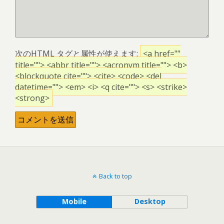
次の
HTML
タグと属性が使えます:
<a href=""
title=""> <abbr title=""> <acronym title=""> <b>
<blockquote cite=""> <cite> <code> <del
datetime=""> <em> <i> <q cite=""> <s> <strike>
<strong>
Back to top
Mobile
Desktop