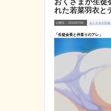
おくさまが生徒
れた若菜羽衣と
公開日：
2015/07/30
:
おくさまが生徒
「生徒会長と仲直りのアレ」