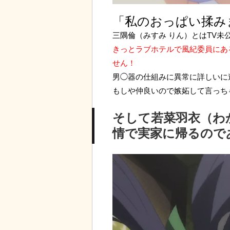
「私のおっぱい揉み
三隅倫（みすみ りん）とはTV未
きっとラブホテルで風紀委員にあ
せん！
男◯器の仕組みに異常に詳しいに
もしや仲良いので嫉妬して言っち
そして若菜羽衣（わ
情で実家に帰るので