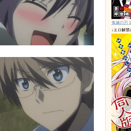
鬼滅の刃 1
↓エロ解