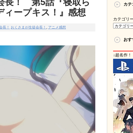
会長！ 第5話『寝取ら
カテ
ディープキス！』感想
カテゴリ
会長！
おくさまが生徒会長！
,
アニメ感想
おす
↓超名作！