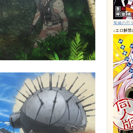
鬼滅の刃 1
↓エロ解