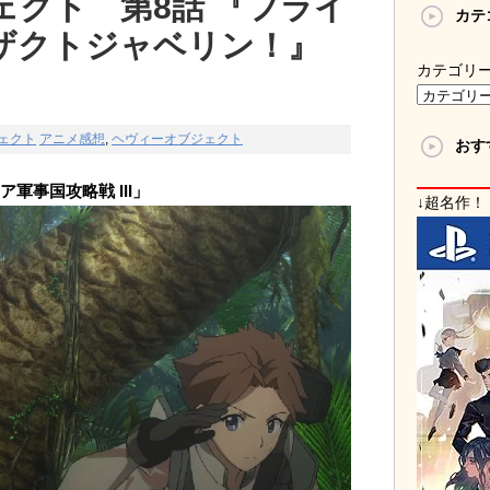
ェクト 第8話 『フライ
カテ
ザクトジャベリン！』
カテゴリ
ェクト
アニメ感想
,
ヘヴィーオブジェクト
おす
軍事国攻略戦 III」
↓超名作！