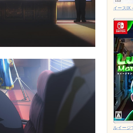
イースIX -
ルイージ