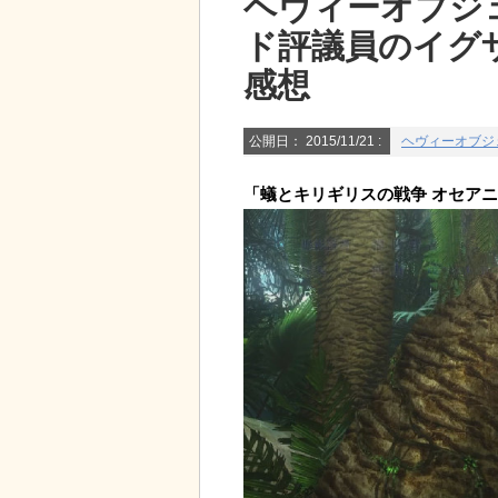
ヘヴィーオブジ
ド評議員のイグ
感想
公開日：
2015/11/21
:
ヘヴィーオブジ
「蟻とキリギリスの戦争 オセアニア