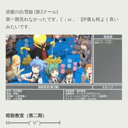
赤髪の白雪姫 (第2クール)
第一期見れなかったです。(´；ω；｀)評価も程よく良い
みたいです。
暗殺教室（第二期）
ｷﾀ━━━━(ﾟ∀ﾟ)━━━━!!