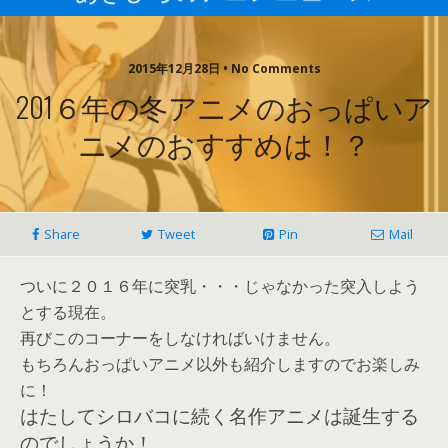
2015年12月28日 • No Comments
201６年の冬アニメのおっぱいア
ニメのおすすめは！？
Share
Tweet
Pin
Mail
ついに２０１６年に突乳・・・じゃなかった突入しよう
とする現在。
再びこのコーナーをしなければいけません。
もちろんおっぱいアニメ以外も紹介しますのでお楽しみ
に！
はたしてシロバコに続く名作アニメは誕生する
のでしょうか！