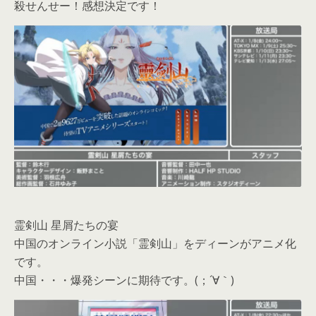
殺せんせー！感想決定です！
霊剣山 星屑たちの宴
中国のオンライン小説「霊剣山」をディーンがアニメ化
です。
中国・・・爆発シーンに期待です。(；´∀｀)