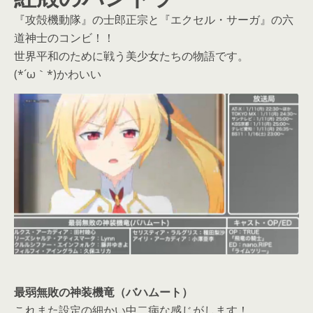
『攻殻機動隊』の士郎正宗と『エクセル・サーガ』の六
道神士のコンビ！！
世界平和のために戦う美少女たちの物語です。
(*´ω｀*)かわいい
最弱無敗の神装機竜（バハムート）
これまた設定の細かい中二病な感じがします！