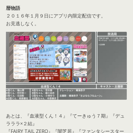
暦物語
２０１６年１月９日にアプリ内限定配信です。
お見逃しなく。
あとは、『血液型くん！４』『てーきゅう７期』『デュ
ラララ×２結』
『FAIRY TAIL ZERO』『闇芝居』『ファンタシースター