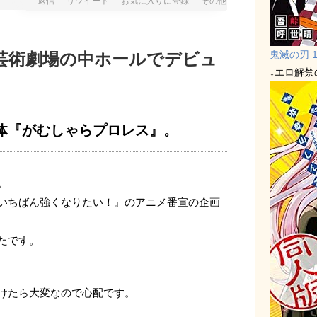
返信
リツイート
お気に入りに登録
その他
鬼滅の刃 1
芸術劇場の中ホールでデビュ
↓エロ解
体『がむしゃらプロレス』。
。
いちばん強くなりたい！』のアニメ番宣の企画
たです。
けたら大変なので心配です。