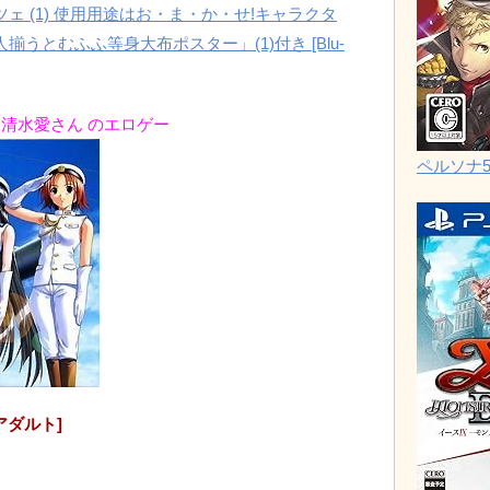
ツェ (1) 使用用途はお・ま・か・せ!キャラクタ
うとむふふ等身大布ポスター」(1)付き [Blu-
：清水愛さん のエロゲー
ペルソナ
アダルト]