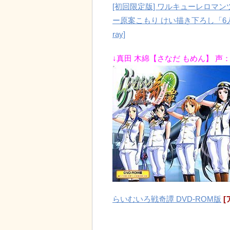
[初回限定版] ワルキューレロマン
ー原案こもり けい描き下ろし「6人揃
ray]
↓真田 木綿【さなだ もめん】 声
らいむいろ戦奇譚 DVD-ROM版
[