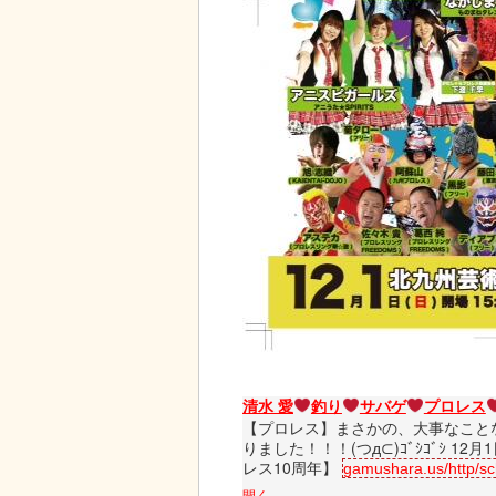
清水 愛
釣り
サバゲ
プロレス
【プロレス】まさかの、大事なこと
りました！！！(つд⊂)ｺﾞｼｺﾞｼ 1
レス10周年】 
gamushara.us/http/sc