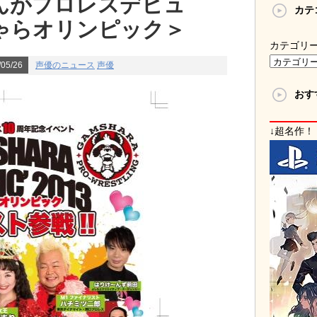
んがプロレスデビュ
カテ
ゃらオリンピック＞
カテゴリ
05/26
声優のニュース
声優
おす
↓超名作！