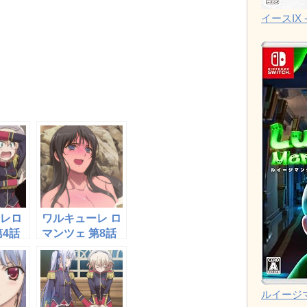
イースIX -
レロ
ワルキューレ ロ
第4話
マンツェ 第8話
フィ
『ジョストの合
クフ
宿で温泉シー
騎士
ン！！』感想
スト
ルイージ