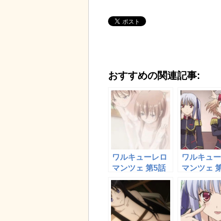
おすすめの関連記事:
ワルキューレロ
ワルキュー
マンツェ 第5話
マンツェ 
『車椅子のミレ
「生意気な
イユ・マーレ
オナ・ベッ
ス・アスコッ
ォードと黒
ト、姉妹でお風
リサ・エオ