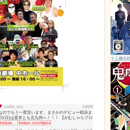
十三機兵
@
aitter_smz
19時間
なのでもう一度言います、まさかのデビュー戦決ま
2月1日(日)は是非とも北九州へ！！！ 【がむしゃらプロ
hedule.
…
twitpic.com/djpirs