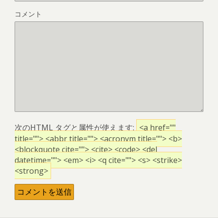
コメント
次の
HTML
タグと属性が使えます:
<a href=""
title=""> <abbr title=""> <acronym title=""> <b>
<blockquote cite=""> <cite> <code> <del
datetime=""> <em> <i> <q cite=""> <s> <strike>
<strong>