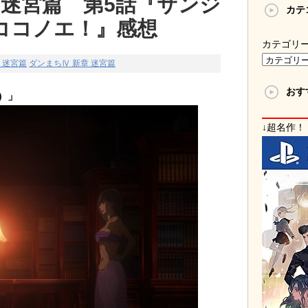
 迷宮篇 第5話『サンジ
カテ
ココノエ！』感想
カテゴリ
 迷宮篇
ダンまちⅣ 新章 迷宮篇
おす
）」
↓超名作！