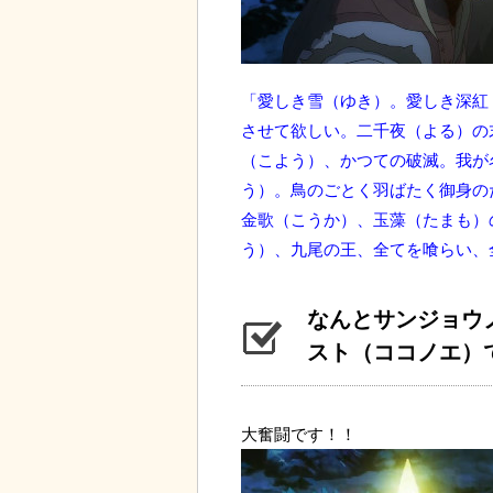
「愛しき雪（ゆき）。愛しき深紅
させて欲しい。二千夜（よる）の
（こよう）、かつての破滅。我が
う）。鳥のごとく羽ばたく御身の
金歌（こうか）、玉藻（たまも）
う）、九尾の王、全てを喰らい、
なんとサンジョウ
スト（ココノエ）
大奮闘です！！