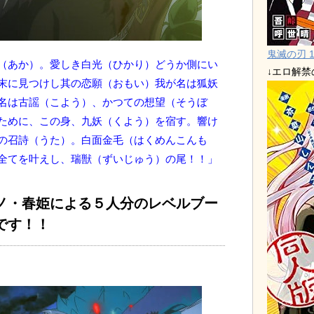
鬼滅の刃 1
（あか）。愛しき白光（ひかり）どうか側にい
↓エロ解
末に見つけし其の恋願（おもい）我が名は狐妖
名は古謡（こよう）、かつての想望（そうぼ
ために、この身、九妖（くよう）を宿す。響け
の召詩（うた）。白面金毛（はくめんこんも
全てを叶えし、瑞獣（ずいじゅう）の尾！！」
ノ・春姫による５人分のレベルブー
です！！