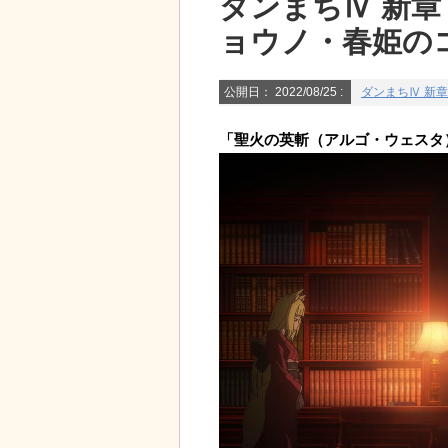
ダンまちⅣ 新章
ョウノ・春姫の
公開日：
2022/08/25
:
ダンまちⅣ 新章
「聖火の英斬（アルゴ・ウェスタ