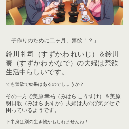
「子作りのために二ヶ月、禁欲！？」
鈴川 礼司（すずかわ れいじ）＆鈴川
奏（すずかわ かなで）の夫婦は禁欲
生活中らしいです。
でも禁欲で効果はあるのでしょうか？
その一方で美原 幸祐（みはら こうすけ）＆美原
明日歌（みはら あすか）夫婦は夫の浮気グセで
困っているようです。
下半身は別の生き物かもしれませんね！