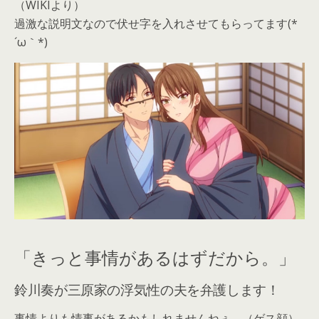
（WIKIより）
過激な説明文なので伏せ字を入れさせてもらってます(*
´ω｀*)
「きっと事情があるはずだから。」
鈴川奏が三原家の浮気性の夫を弁護します！
事情よりも情事があるかもしれませんねぇ。（ゲス顔）