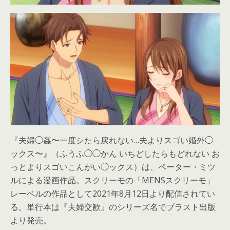
『夫婦◯姦〜一度シたら戻れない…夫よりスゴい婚外◯
ックス〜』（ふうふ◯◯かん いちどしたらもどれない お
っとよりスゴいこんがい◯ックス）は、ペーター・ミツ
ルによる漫画作品。スクリーモの「MENSスクリーモ」
レーベルの作品として2021年8月12日より配信されてい
る。単行本は『夫婦交歓』のシリーズ名でブラスト出版
より発売。