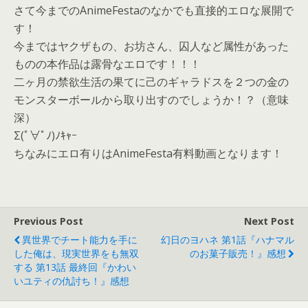
さて今までのAnimeFestaのなかでも直接的エロな展開で
す！
今まではヤクザもの、お坊さん、囚人など属性があった
ものの本作品は露骨なエロです！！！
二ヶ月の禁欲生活の果てに己のギャラドスを２つの金の
モンスターボールから取り出すのでしょうか！？（意味
深）
Σ(ﾟ∀ﾟﾉ)ﾉｷｬｰ
ちなみにエロ有りはAnimeFesta有料動画となります！
Previous Post
Next Post
異世界でチート能力を手に
幻日のヨハネ 第1話『ハナマル
した俺は、現実世界をも無双
のお菓子販売！』感想
する 第13話 最終回『かわい
いユティの仇討ち！』感想