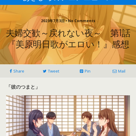
2023年7月3日 • No Comments
夫婦交歓～戻れない夜～ 第1話
『美原明日歌がエロい！』感想
Share
Tweet
Pin
Mail
「彼のつまと」