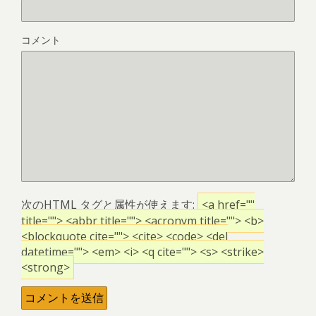
コメント
次の
HTML
タグと属性が使えます:
<a href=""
title=""> <abbr title=""> <acronym title=""> <b>
<blockquote cite=""> <cite> <code> <del
datetime=""> <em> <i> <q cite=""> <s> <strike>
<strong>