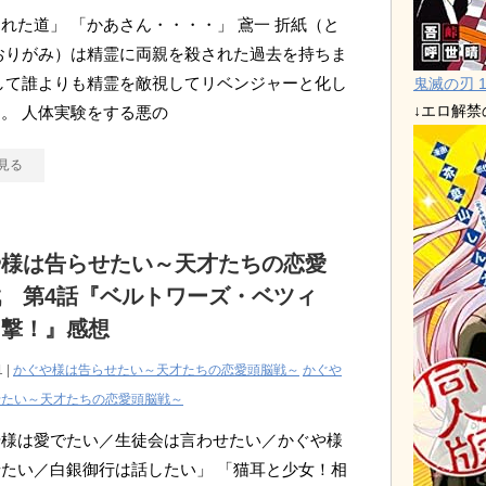
れた道」 「かあさん・・・・」 鳶一 折紙（と
おりがみ）は精霊に両親を殺された過去を持ちま
して誰よりも精霊を敵視してリベンジャーと化し
鬼滅の刃 1
↓エロ解
。 人体実験をする悪の
見る
や様は告らせたい～天才たちの恋愛
 第4話『ベルトワーズ・ベツィ
口撃！』感想
1 |
かぐや様は告らせたい～天才たちの恋愛頭脳戦～
かぐや
せたい～天才たちの恋愛頭脳戦～
や様は愛でたい／生徒会は言わせたい／かぐや様
たい／白銀御行は話したい」 「猫耳と少女！相