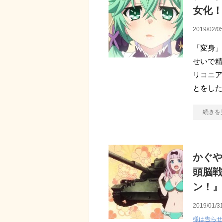
女化
2019/02/0
「変身」
せいで精
リコニア
とをした
続きを
かぐ
頭脳戦
ン！
2019/01/3
様は告ら