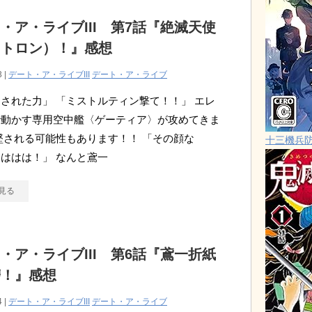
・ア・ライブIII 第7話『絶滅天使
タトロン）！』感想
3 |
デート・ア・ライブIII
デート・ア・ライブ
された力」 「ミストルティン撃て！！」 エレ
で動かす専用空中艦〈ゲーティア〉が攻めてきま
墜される可能性もあります！！ 「その顔な
十三機兵
ははは！」 なんと鳶一
見る
・ア・ライブIII 第6話『鳶一折紙
讐！』感想
4 |
デート・ア・ライブIII
デート・ア・ライブ