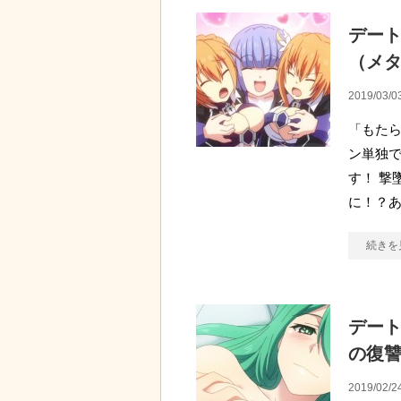
デート
（メ
2019/03/0
「もたら
ン単独
す！ 撃
に！？あ
続きを
デート
の復
2019/02/2