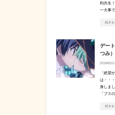
利共生！
一大事
続きを
デート
つみ
2019/02/1
「絶望が
は・・・
身しまし
「ブス
続きを