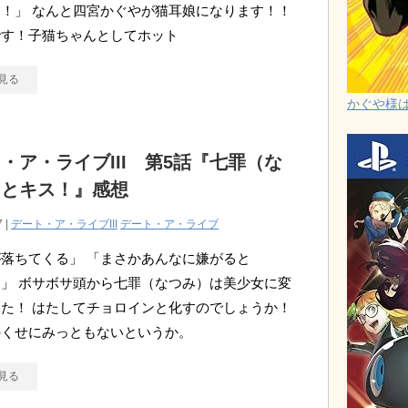
！」 なんと四宮かぐやが猫耳娘になります！！
です！子猫ちゃんとしてホット
見る
かぐや様は告
・ア・ライブIII 第5話『七罪（な
）とキス！』感想
7 |
デート・ア・ライブIII
デート・ア・ライブ
落ちてくる」 「まさかあんなに嫌がると
」 ボサボサ頭から七罪（なつみ）は美少女に変
た！ はたしてチョロインと化すのでしょうか！
のくせにみっともないというか。
見る