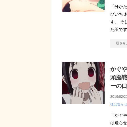
「分かた
びいち 
す。 そ
た訳です
続きを
かぐ
頭脳戦
ーの
2019/02/2
様は告ら
「かぐ
は送らせ