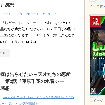
！』感想
イースIX -
5 |
デート・ア・ライブIII
デート・ア・ライブ
 「しどー、おしっこー。」 七罪（なつみ）の
霊たちが幼女化！ だからハーレム王国が神聖ロ
王国になってます！ 「どうして七罪はこんなこ
のでしょう。」 ロリコ
見る
や様は告らせたい～天才たちの恋愛
 第2話『藤原千花の水着シー
』感想
1 |
かぐや様は告らせたい～天才たちの恋愛頭脳戦～
かぐや
ルイージ
せたい～天才たちの恋愛頭脳戦～