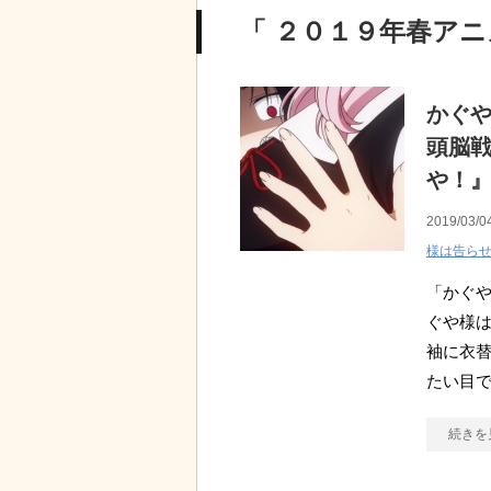
「 ２０１９年春アニ
かぐ
頭脳戦
や！
2019/03/0
様は告ら
「かぐ
ぐや様は
袖に衣替
たい目で
続きを