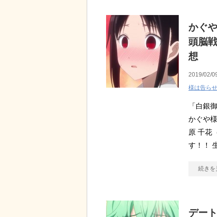
かぐ
頭脳戦
想
2019/02/0
様は告ら
「白銀
かぐや様
原 千花
す！！ 
続きを
デート