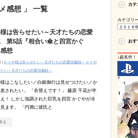
カテ
メ感想 」 一覧
カテゴリ
や様は告らせたい～天才たちの恋愛
 第5話『相合い傘と四宮かぐ
おす
』感想
↓超名作！
4 |
かぐや様は告らせたい～天才たちの恋愛頭脳戦～
かぐや
せたい～天才たちの恋愛頭脳戦～
や様はこなしたい／白銀御行は見せつけたい／か
差されたい」 「衣替えです！」 藤原 千花が半
え！ しかし強調された巨乳を四宮 かぐやが冷
見ます。 「円満に彼氏と
見る