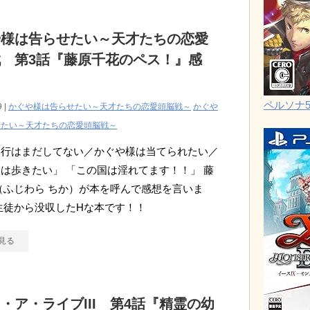
や様は告らせたい～天才たちの恋愛
 第3話『藤原千花のペス！』感
ペルソナ
9 |
かぐや様は告らせたい～天才たちの恋愛頭脳戦～
かぐや
せたい～天才たちの恋愛頭脳戦～
御行はまだしてない／かぐや様は当てられたい／
は歩きたい」 「この国は淫れてます！！」 藤
（ふじわら ちか）が本を呼んで感想を言いま
生徒から没収したHな本です！！
見る
・ア・ライブIII 第4話『精霊の幼