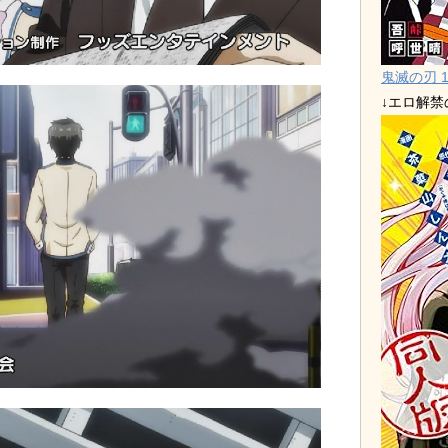
鬼滅の刃 1
↓エロ解