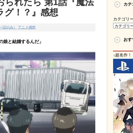
おられたら 第1話『魔法
カテ
ラグ！？』感想
カテゴリ
一話のみ）
アニメ感想
おす
の娘と結婚するんだ」
↓超名作！