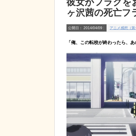
彼女がフラグを
ヶ沢茜の死亡フ
公開日：
2014/04/09
:
アニメ感想（第
「俺、この転校が終わったら、あ