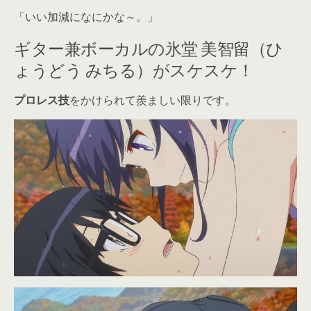
「いい加減になにかな～。」
ギター兼ボーカルの氷堂 美智留（ひ
ょうどう みちる）がスケスケ！
プロレス技
をかけられて羨ましい限りです。