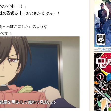
なのですー！」
妹の乙坂 歩未
（おとさか あゆみ）！
をへっぽこにしたかのような
待です！
十三機兵