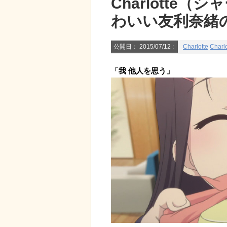
Charlotte
わいい友利奈緒
公開日：
2015/07/12
:
Charlotte
Charlo
「我 他人を思う」