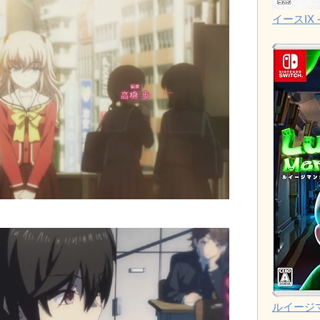
イースIX -
ルイージ