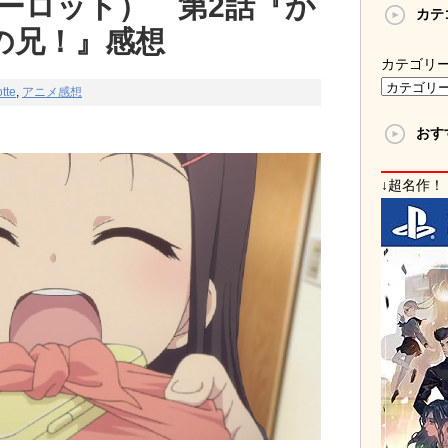
（シャーロット） 第2話『か
カテ
の兄！』感想
カテゴリ
tte
,
アニメ感想
おす
↓超名作！