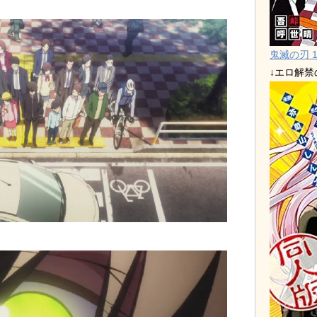
鬼滅の刃 1
↓エロ解