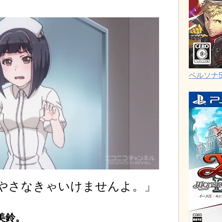
ペルソナ
やさなきゃいけませんよ。」
美鈴。