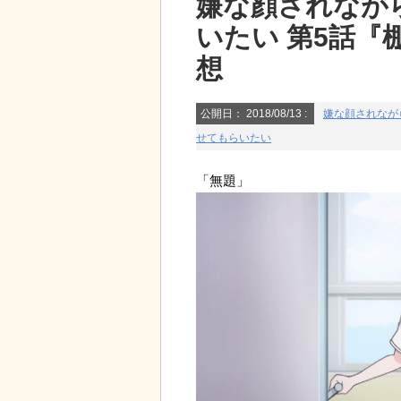
嫌な顔されなが
いたい 第5話『
想
公開日：
2018/08/13
:
嫌な顔されなが
せてもらいたい
「無題」