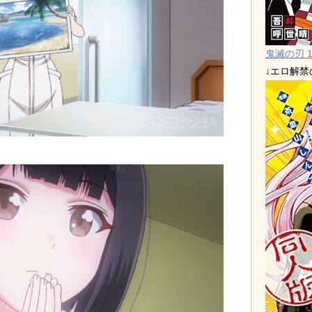
鬼滅の刃 1
↓エロ解