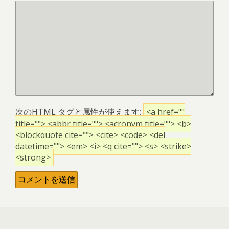
次の
HTML
タグと属性が使えます:
<a href=""
title=""> <abbr title=""> <acronym title=""> <b>
<blockquote cite=""> <cite> <code> <del
datetime=""> <em> <i> <q cite=""> <s> <strike>
<strong>