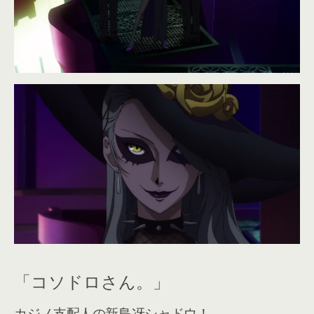
「コソドロさん。」
カジノ支配人の新島冴シャドウ！