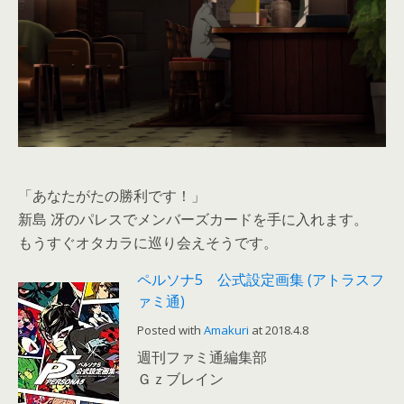
「あなたがたの勝利です！」
新島 冴のパレスでメンバーズカードを手に入れます。
もうすぐオタカラに巡り会えそうです。
ペルソナ5 公式設定画集 (アトラスフ
ァミ通)
Posted with
Amakuri
at 2018.4.8
週刊ファミ通編集部
Ｇｚブレイン