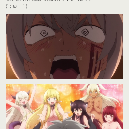
(´；ω；｀)