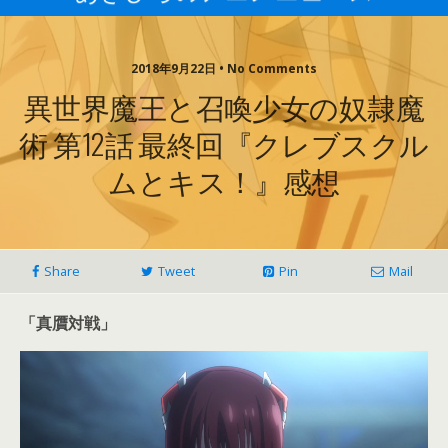
2018年9月22日 • No Comments
異世界魔王と召喚少女の奴隷魔
術 第12話 最終回『クレブスクル
ムとキス！』感想
Share
Tweet
Pin
Mail
「真贋対戦」