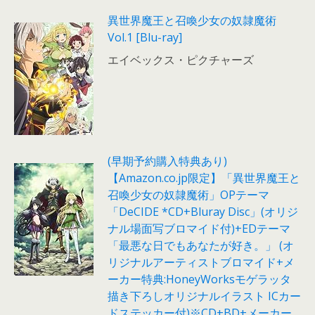
異世界魔王と召喚少女の奴隷魔術
Vol.1 [Blu-ray]
エイベックス・ピクチャーズ
(早期予約購入特典あり)
【Amazon.co.jp限定】「異世界魔王と
召喚少女の奴隷魔術」OPテーマ
「DeCIDE *CD+Bluray Disc」(オリジ
ナル場面写ブロマイド付)+EDテーマ
「最悪な日でもあなたが好き。」 (オ
リジナルアーティストブロマイド+メ
ーカー特典:HoneyWorksモゲラッタ
描き下ろしオリジナルイラスト ICカー
ドステッカー付)※CD+BD+メーカー