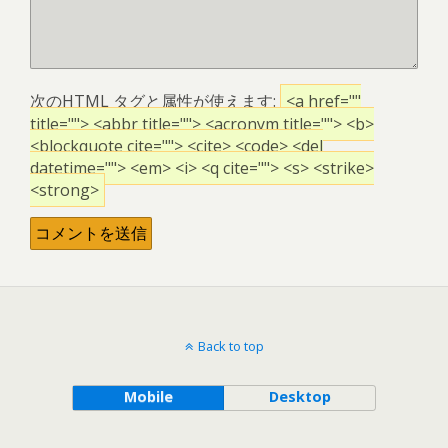
次の
HTML
タグと属性が使えます:
<a href=""
title=""> <abbr title=""> <acronym title=""> <b>
<blockquote cite=""> <cite> <code> <del
datetime=""> <em> <i> <q cite=""> <s> <strike>
<strong>
Back to top
Mobile
Desktop