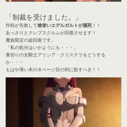
「制裁を受けました。」
作戦が失敗して
槍使いエデルガルトが瀕死
！！
あっさりとクレブスクルムが回復させます！
魔族限定の超回復です。
「私の処分はいかようにも・・・」
裏切りの女騎士アリシア・クリステラをどうする
か・・・
もはや薄い本の８ページ目の刑に処すべき！！