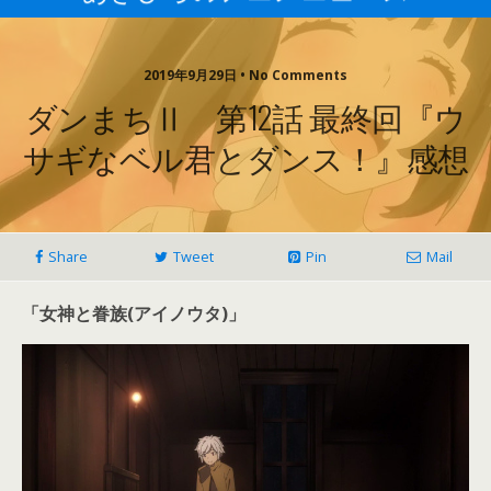
2019年9月29日 • No Comments
ダンまちⅡ 第12話 最終回『ウ
サギなベル君とダンス！』感想
Share
Tweet
Pin
Mail
「女神と眷族(アイノウタ)」