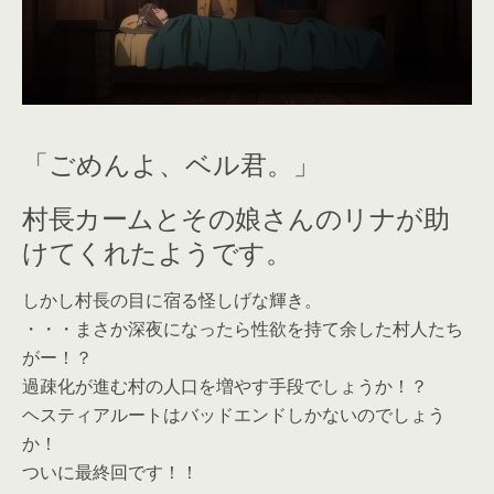
「ごめんよ、ベル君。」
村長カームとその娘さんのリナが助
けてくれたようです。
しかし村長の目に宿る怪しげな輝き。
・・・まさか深夜になったら性欲を持て余した村人たち
がー！？
過疎化が進む村の人口を増やす手段でしょうか！？
ヘスティアルートはバッドエンドしかないのでしょう
か！
ついに最終回です！！