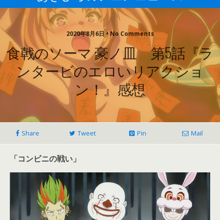
2020年8月6日 • No Comments
食戟のソーマ 豪ノ皿 第5話『ラ
ンタービのエロいリアクショ
ン！』感想
Share
Tweet
Pin
Mail
「コンビニの戦い」