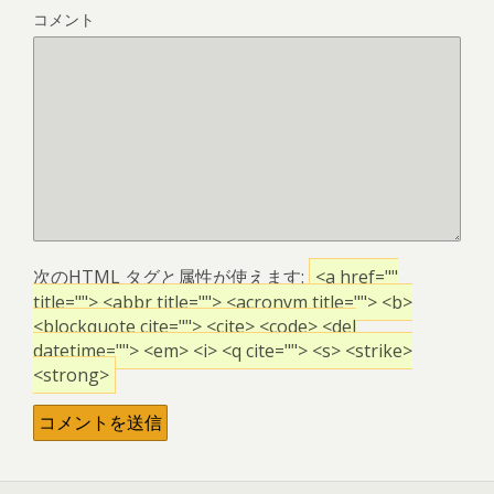
コメント
次の
HTML
タグと属性が使えます:
<a href=""
title=""> <abbr title=""> <acronym title=""> <b>
<blockquote cite=""> <cite> <code> <del
datetime=""> <em> <i> <q cite=""> <s> <strike>
<strong>