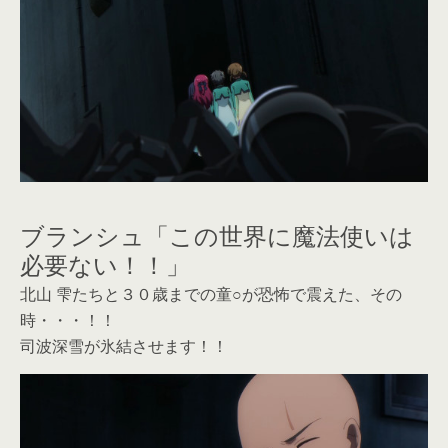
ブランシュ「この世界に魔法使いは
必要ない！！」
北山 雫たちと３０歳までの童○が恐怖で震えた、その
時・・・！！
司波深雪が氷結させます！！