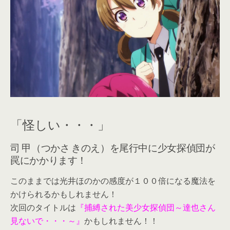
「怪しい・・・」
司 甲（つかさ きのえ）を尾行中に少女探偵団が
罠にかかります！
このままでは光井ほのかの感度が１００倍になる魔法を
かけられるかもしれません！
次回のタイトルは
『捕縛された美少女探偵団～達也さん
見ないで・・・～』
かもしれません！！