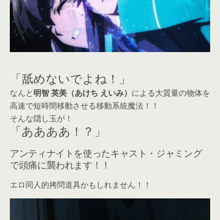
「舐めないでよね！」
なんと
明智 英美（あけち えいみ）
による大質量の物体を
高速で短時間移動させる移動系統魔法！！
そんな隠し玉が！
「ああああ！？」
アンティナイトを使ったキャスト・ジャミング
で頭痛に襲われます！！
エロ同人的拷問道具かもしれません！！